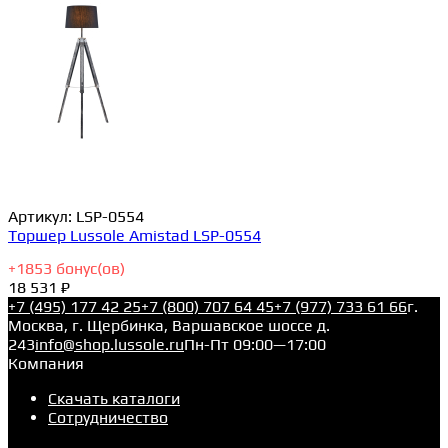
Артикул:
LSP-0554
Торшер Lussole Amistad LSP-0554
+
1853
бонус(ов)
18 531 ₽
+7 (495) 177 42 25
+7 (800) 707 64 45
+7 (977) 733 61 66
г.
Москва, г. Щербинка, Варшавское шоссе д.
243
info@shop.lussole.ru
Пн-Пт 09:00—17:00
Компания
Скачать каталоги
Сотрудничество