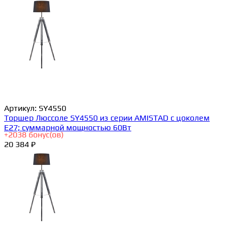
Артикул:
SY4550
Торшер Люссоле SY4550 из серии AMISTAD с цоколем
E27; суммарной мощностью 60Вт
+
2038
бонус(ов)
20 384 ₽