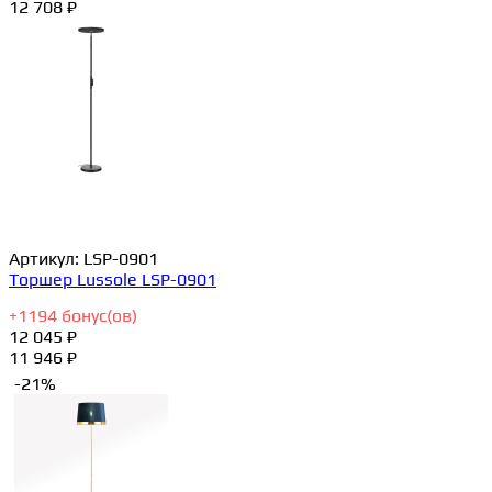
12 708 ₽
Артикул:
LSP-0901
Торшер Lussole LSP-0901
+
1194
бонус(ов)
12 045 ₽
11 946 ₽
-21%