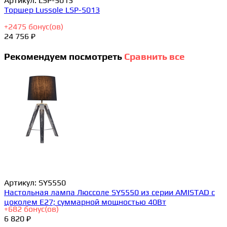
Артикул:
LSP-5013
Торшер Lussole LSP-5013
+
2475
бонус(ов)
24 756 ₽
Рекомендуем посмотреть
Сравнить все
Артикул:
SY5550
Настольная лампа Люссоле SY5550 из серии AMISTAD с
цоколем E27; суммарной мощностью 40Вт
+
682
бонус(ов)
6 820 ₽