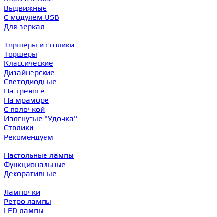
Выдвижные
С модулем USB
Для зеркал
Торшеры и столики
Торшеры
Классические
Дизайнерские
Светодиодные
На треноге
На мраморе
С полочкой
Изогнутые "Удочка"
Столики
Рекомендуем
Настольные лампы
Функциональные
Декоративные
Лампочки
Ретро лампы
LED лампы