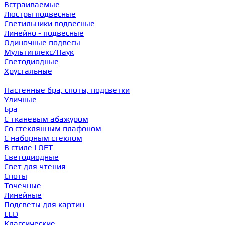
Встраиваемые
Люстры подвесные
Светильники подвесные
Линейно - подвесные
Одиночные подвесы
Мультиплекс/Паук
Светодиодные
Хрустальные
Настенные бра, споты, подсветки
Уличные
Бра
С тканевым абажуром
Со стеклянным плафоном
С наборным стеклом
В стиле LOFT
Светодиодные
Свет для чтения
Споты
Точечные
Линейные
Подсветы для картин
LED
Классические