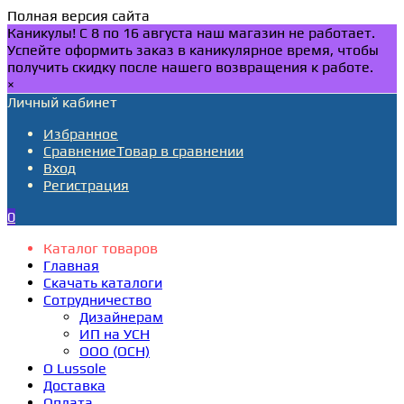
Полная версия сайта
Каникулы! С 8 по 16 августа наш магазин не работает.
Успейте оформить заказ в каникулярное время, чтобы
получить скидку после нашего возвращения к работе.
×
Личный кабинет
Избранное
Сравнение
Товар в сравнении
Вход
Регистрация
0
Каталог товаров
Главная
Скачать каталоги
Сотрудничество
Дизайнерам
ИП на УСН
ООО (ОСН)
О Lussole
Доставка
Оплата