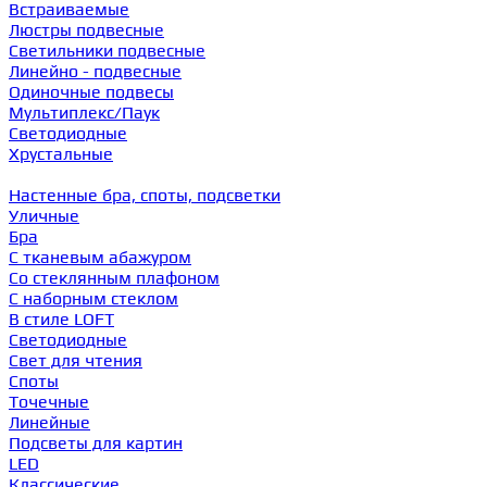
Встраиваемые
Люстры подвесные
Светильники подвесные
Линейно - подвесные
Одиночные подвесы
Мультиплекс/Паук
Светодиодные
Хрустальные
Настенные бра, споты, подсветки
Уличные
Бра
С тканевым абажуром
Со стеклянным плафоном
С наборным стеклом
В стиле LOFT
Светодиодные
Свет для чтения
Споты
Точечные
Линейные
Подсветы для картин
LED
Классические