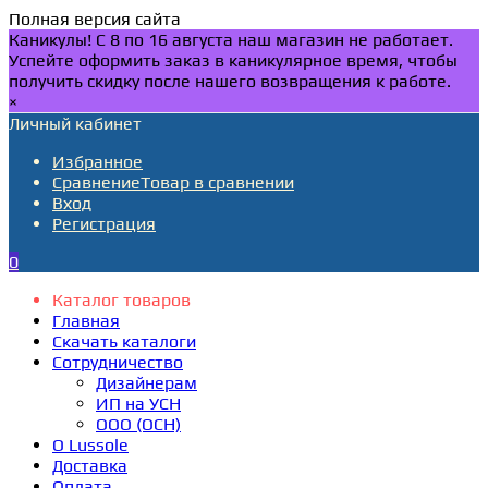
Полная версия сайта
Каникулы! С 8 по 16 августа наш магазин не работает.
Успейте оформить заказ в каникулярное время, чтобы
получить скидку после нашего возвращения к работе.
×
Личный кабинет
Избранное
Сравнение
Товар в сравнении
Вход
Регистрация
0
Каталог товаров
Главная
Скачать каталоги
Сотрудничество
Дизайнерам
ИП на УСН
ООО (ОСН)
О Lussole
Доставка
Оплата