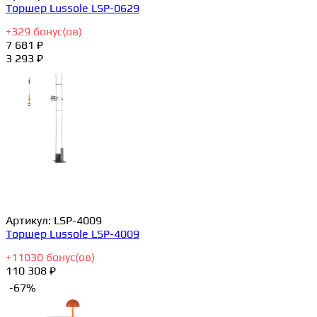
Торшер Lussole LSP-0629
+
329
бонус(ов)
7 681 ₽
3 293 ₽
Артикул:
LSP-4009
Торшер Lussole LSP-4009
+
11030
бонус(ов)
110 308 ₽
-67%