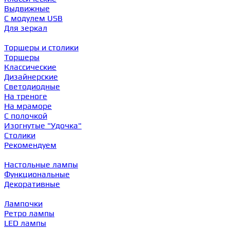
Выдвижные
С модулем USB
Для зеркал
Торшеры и столики
Торшеры
Классические
Дизайнерские
Светодиодные
На треноге
На мраморе
С полочкой
Изогнутые "Удочка"
Столики
Рекомендуем
Настольные лампы
Функциональные
Декоративные
Лампочки
Ретро лампы
LED лампы