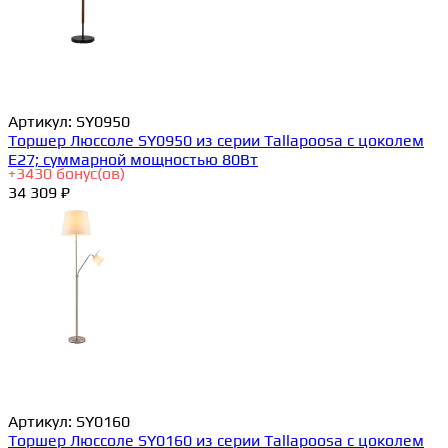
Артикул:
SY0950
Торшер Люссоле SY0950 из серии Tallapoosa с цоколем
E27; суммарной мощностью 80Вт
+
3430
бонус(ов)
34 309 ₽
Артикул:
SY0160
Торшер Люссоле SY0160 из серии Tallapoosa с цоколем