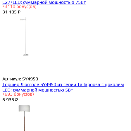
E27+LED; суммарной мощностью 75Вт
+
3110
бонус(ов)
31 105 ₽
Артикул:
SY4950
Торшер Люссоле SY4950 из серии Tallapoosa с цоколем
LED; суммарной мощностью 5Вт
+
693
бонус(ов)
6 933 ₽