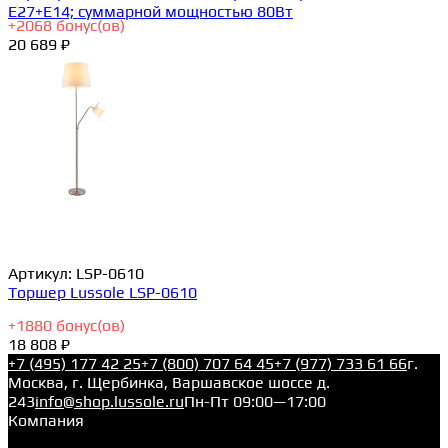
E27+E14; суммарной мощностью 80Вт
+
2068
бонус(ов)
20 689 ₽
Артикул:
LSP-0610
Торшер Lussole LSP-0610
+
1880
бонус(ов)
18 808 ₽
+7 (495) 177 42 25
+7 (800) 707 64 45
+7 (977) 733 61 66
г.
Москва, г. Щербинка, Варшавское шоссе д.
243
info@shop.lussole.ru
Пн-Пт 09:00—17:00
Компания