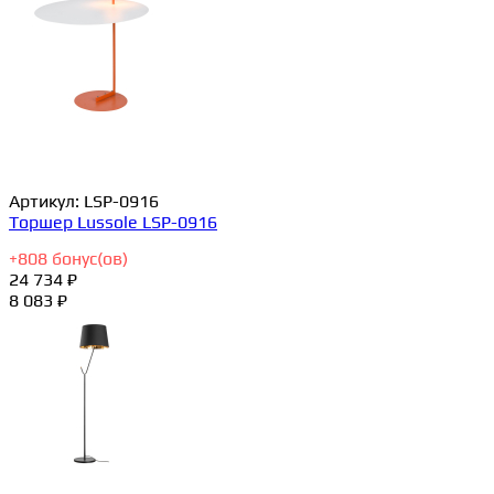
Артикул:
LSP-0916
Торшер Lussole LSP-0916
+
808
бонус(ов)
24 734 ₽
8 083 ₽