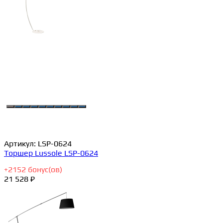
Артикул:
LSP-0624
Торшер Lussole LSP-0624
+
2152
бонус(ов)
21 528 ₽