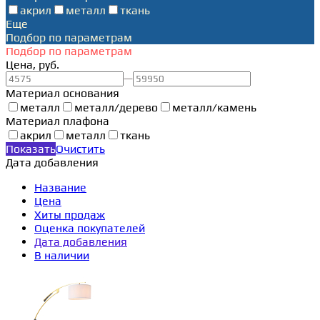
акрил
металл
ткань
Еще
Подбор по параметрам
Подбор по параметрам
Цена, руб.
—
Материал основания
металл
металл/дерево
металл/камень
Материал плафона
акрил
металл
ткань
Показать
Очистить
Дата добавления
Название
Цена
Хиты продаж
Оценка покупателей
Дата добавления
В наличии