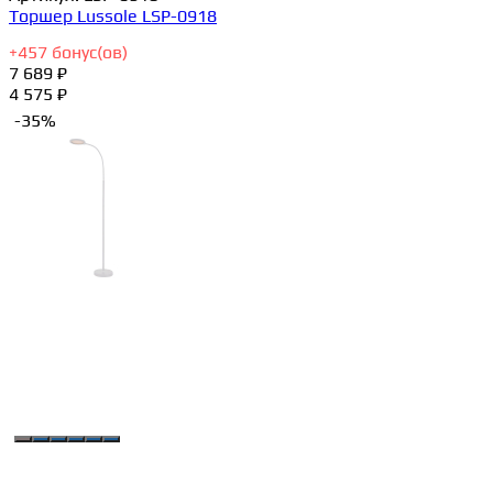
Торшер Lussole LSP-0918
+
457
бонус(ов)
7 689 ₽
4 575 ₽
-35%