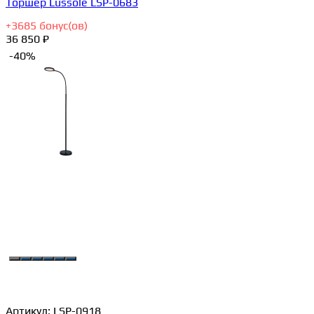
Торшер Lussole LSP-0683
+
3685
бонус(ов)
36 850 ₽
-40%
Артикул:
LSP-0918