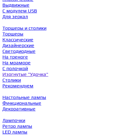
Выдвижные
С модулем USB
Для зеркал
Торшеры и столики
Торшеры
Классические
Дизайнерские
Светодиодные
На треноге
На мраморе
С полочкой
Изогнутые "Удочка"
Столики
Рекомендуем
Настольные лампы
Функциональные
Декоративные
Лампочки
Ретро лампы
LED лампы