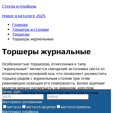
Стекла и плафоны
Новое в каталоге 2025
Главная
Торшеры и столики
Торшеры
Торшеры журнальные
Торшеры журнальные
Особенностью торшеров, отнесенных к типу
"журнальные" является смещение источника света от
относительно основной оси, что позволяет разместить
торшер рядом с журнальным столом при этом
равномерно освещая его поверхность. Более крупные
модели можно размещать за диваном, креслом,
Цена, руб.
организуя уютное и комфортное место для чтения
—
Материал основания
металл
металл/дерево
металл/камень
Материал плафона