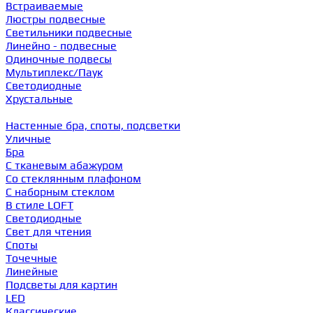
Встраиваемые
Люстры подвесные
Светильники подвесные
Линейно - подвесные
Одиночные подвесы
Мультиплекс/Паук
Светодиодные
Хрустальные
Настенные бра, споты, подсветки
Уличные
Бра
С тканевым абажуром
Со стеклянным плафоном
С наборным стеклом
В стиле LOFT
Светодиодные
Свет для чтения
Споты
Точечные
Линейные
Подсветы для картин
LED
Классические