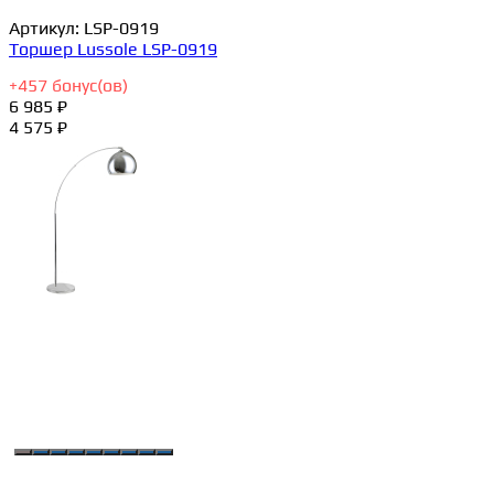
Артикул:
LSP-0919
Торшер Lussole LSP-0919
+
457
бонус(ов)
6 985 ₽
4 575 ₽