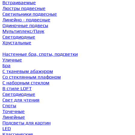
Встраиваемые
Люстры подвесные
Светильники подвесные
Линейно - подвесные
Одиночные подвесы
Мультиплекс/Паук
Светодиодные
Хрустальные
Настенные бра, споты, подсветки
Уличные
Бра
С тканевым абажуром
Со стеклянным плафоном
С наборным стеклом
В стиле LOFT
Светодиодные
Свет для чтения
Споты
Точечные
Линейные
Подсветы для картин
LED
Классические