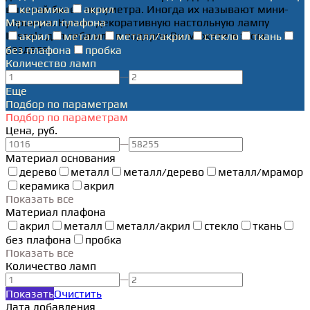
высотой более полуметра. Иногда их называют мини-
керамика
акрил
торшеры. Купить декоративную настольную лампу
Материал плафона
Lussole для себя или в подарок Вы можете в этом
акрил
металл
металл/акрил
стекло
ткань
разделе.
без плафона
пробка
Количество ламп
—
Еще
Подбор по параметрам
Подбор по параметрам
Цена, руб.
—
Материал основания
дерево
металл
металл/дерево
металл/мрамор
керамика
акрил
Показать все
Материал плафона
акрил
металл
металл/акрил
стекло
ткань
без плафона
пробка
Показать все
Количество ламп
—
Показать
Очистить
Дата добавления