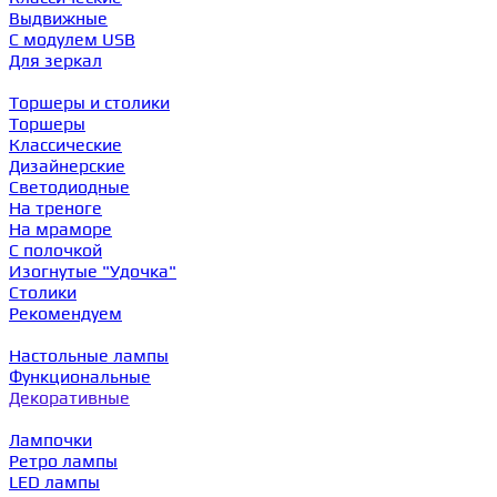
Выдвижные
С модулем USB
Для зеркал
Торшеры и столики
Торшеры
Классические
Дизайнерские
Светодиодные
На треноге
На мраморе
С полочкой
Изогнутые "Удочка"
Столики
Рекомендуем
Настольные лампы
Функциональные
Декоративные
Лампочки
Ретро лампы
LED лампы