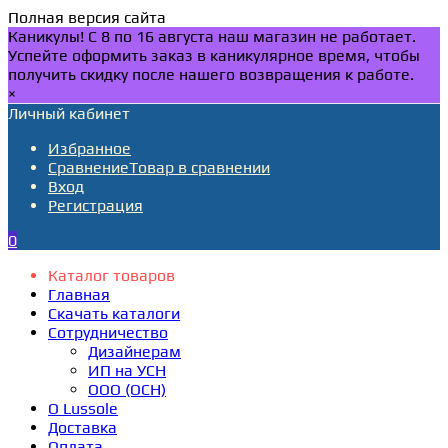
Полная версия сайта
Каникулы! С 8 по 16 августа наш магазин не работает.
Успейте оформить заказ в каникулярное время, чтобы
получить скидку после нашего возвращения к работе.
×
Личный кабинет
Избранное
Сравнение
Товар в сравнении
Вход
Регистрация
0
Каталог товаров
Главная
Скачать каталоги
Сотрудничество
Дизайнерам
ИП на УСН
ООО (ОСН)
О Lussole
Доставка
Оплата