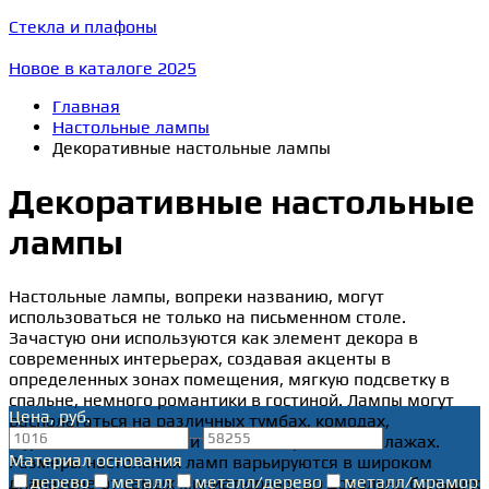
Стекла и плафоны
Новое в каталоге 2025
Главная
Настольные лампы
Декоративные настольные лампы
Декоративные настольные
лампы
Настольные лампы, вопреки названию, могут
использоваться не только на письменном столе.
Зачастую они используются как элемент декора в
современных интерьерах, создавая акценты в
определенных зонах помещения, мягкую подсветку в
спальне, немного романтики в гостиной. Лампы могут
Цена, руб.
располагаться на различных тумбах, комодах,
—
журнальных столиках и даже в открытых стеллажах.
Материал основания
Размеры настольных ламп варьируются в широком
дерево
металл
металл/дерево
металл/мрамор
диапазоне от самых миниатюрных, до довольно больших