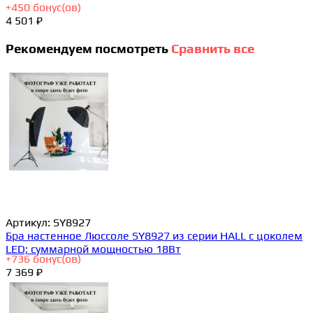
+
450
бонус(ов)
4 501 ₽
Рекомендуем посмотреть
Сравнить все
Артикул:
SY8927
Бра настенное Люссоле SY8927 из серии HALL с цоколем
LED; суммарной мощностью 18Вт
+
736
бонус(ов)
7 369 ₽