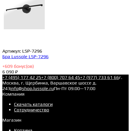
Артикул:
LSP-7296
Бра Lussole LSP-7296
+
609
бонус(ов)
6 090 ₽
+7 (495) 177 42 25
+7 (800) 707 64 45
+7 (977) 733 61 66
г.
Москва, г. Щербинка, Варшавское шоссе д.
243
info@shop.lussole.ru
Пн-Пт 09:00—17:00
Компания
Скачать каталоги
Сотрудничество
Магазин
Корзина