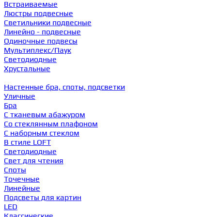
Встраиваемые
Люстры подвесные
Светильники подвесные
Линейно - подвесные
Одиночные подвесы
Мультиплекс/Паук
Светодиодные
Хрустальные
Настенные бра, споты, подсветки
Уличные
Бра
С тканевым абажуром
Со стеклянным плафоном
С наборным стеклом
В стиле LOFT
Светодиодные
Свет для чтения
Споты
Точечные
Линейные
Подсветы для картин
LED
Классические