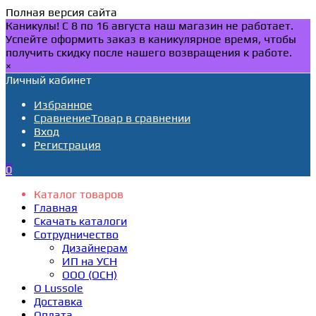
Полная версия сайта
Каникулы! С 8 по 16 августа наш магазин не работает.
Успейте оформить заказ в каникулярное время, чтобы
получить скидку после нашего возвращения к работе.
×
Личный кабинет
Избранное
Сравнение
Товар в сравнении
Вход
Регистрация
0
Каталог товаров
Главная
Скачать каталоги
Сотрудничество
Дизайнерам
ИП на УСН
ООО (ОСН)
О Lussole
Доставка
Оплата