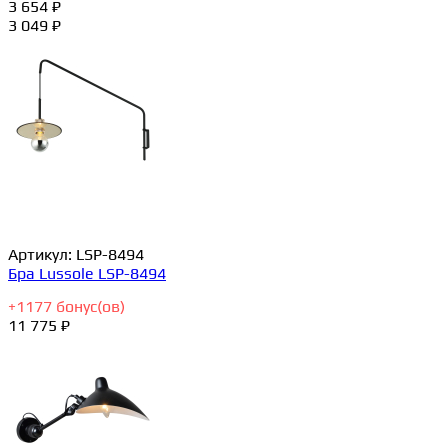
3 654 ₽
3 049 ₽
Артикул:
LSP-8494
Бра Lussole LSP-8494
+
1177
бонус(ов)
11 775 ₽