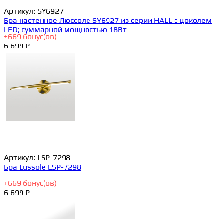
Артикул:
SY6927
Бра настенное Люссоле SY6927 из серии HALL с цоколем
LED; суммарной мощностью 18Вт
+
669
бонус(ов)
6 699 ₽
Артикул:
LSP-7298
Бра Lussole LSP-7298
+
669
бонус(ов)
6 699 ₽