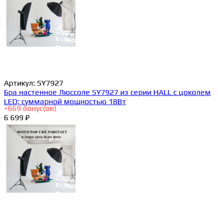
Артикул:
SY7927
Бра настенное Люссоле SY7927 из серии HALL с цоколем
LED; суммарной мощностью 18Вт
+
669
бонус(ов)
6 699 ₽