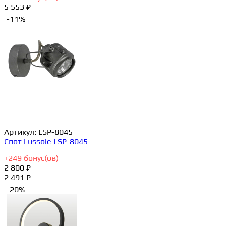
5 553 ₽
-11%
Артикул:
LSP-8045
Спот Lussole LSP-8045
+
249
бонус(ов)
2 800 ₽
2 491 ₽
-20%