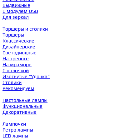
Выдвижные
С модулем USB
Для зеркал
Торшеры и столики
Торшеры
Классические
Дизайнерские
Светодиодные
На треноге
На мраморе
С полочкой
Изогнутые "Удочка"
Столики
Рекомендуем
Настольные лампы
Функциональные
Декоративные
Лампочки
Ретро лампы
LED лампы