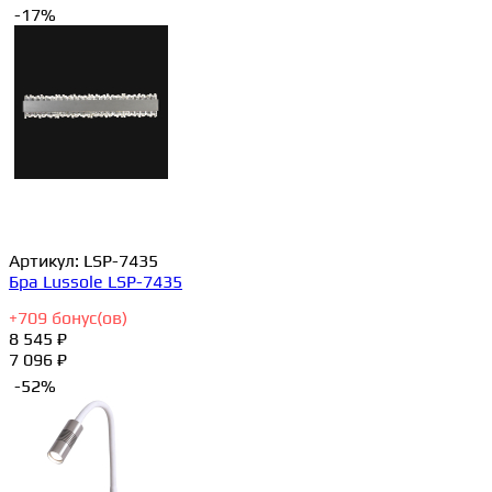
-17%
Артикул:
LSP-7435
Бра Lussole LSP-7435
+
709
бонус(ов)
8 545 ₽
7 096 ₽
-52%