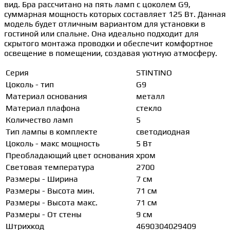
вид. Бра рассчитано на пять ламп с цоколем G9,
суммарная мощность которых составляет 125 Вт. Данная
модель будет отличным вариантом для установки в
гостиной или спальне. Она идеально подходит для
скрытого монтажа проводки и обеспечит комфортное
освещение в помещении, создавая уютную атмосферу.
Серия
STINTINO
Цоколь - тип
G9
Материал основания
металл
Материал плафона
стекло
Количество ламп
5
Тип лампы в комплекте
светодиодная
Цоколь - макс мощность
5 Вт
Преобладающий цвет основания
хром
Световая температура
2700
Размеры - Ширина
7 см
Размеры - Высота мин.
71 см
Размеры - Высота макс.
71 см
Размеры - От стены
9 см
Штрихкод
4690304029409