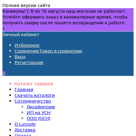
Полная версия сайта
Каникулы! С 8 по 16 августа наш магазин не работает.
Успейте оформить заказ в каникулярное время, чтобы
получить скидку после нашего возвращения к работе.
×
Личный кабинет
Избранное
Сравнение
Товар в сравнении
Вход
Регистрация
0
Каталог товаров
Главная
Скачать каталоги
Сотрудничество
Дизайнерам
ИП на УСН
ООО (ОСН)
О Lussole
Доставка
Оплата