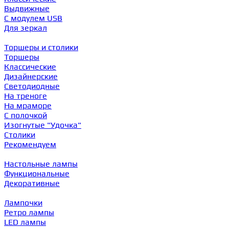
Выдвижные
С модулем USB
Для зеркал
Торшеры и столики
Торшеры
Классические
Дизайнерские
Светодиодные
На треноге
На мраморе
С полочкой
Изогнутые "Удочка"
Столики
Рекомендуем
Настольные лампы
Функциональные
Декоративные
Лампочки
Ретро лампы
LED лампы