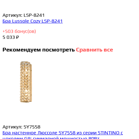
Артикул:
LSP-8241
Бра Lussole Cozy LSP-8241
+
503
бонус(ов)
5 033 ₽
Рекомендуем посмотреть
Сравнить все
Артикул:
SY7558
Бра настенное Люссоле SY7558 из серии STINTINO с
цоколем G9; суммарной мощностью 80Вт