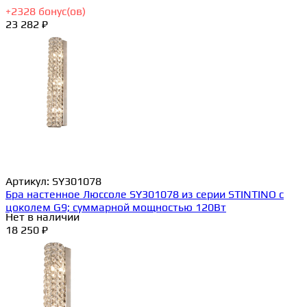
+
2328
бонус(ов)
23 282 ₽
Артикул:
SY301078
Бра настенное Люссоле SY301078 из серии STINTINO с
цоколем G9; суммарной мощностью 120Вт
Нет в наличии
18 250 ₽