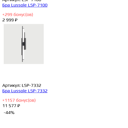
Бра Lussole LSP-7100
+
299
бонус(ов)
2 999 ₽
Артикул:
LSP-7332
Бра Lussole LSP-7332
+
1157
бонус(ов)
11 577 ₽
-44%