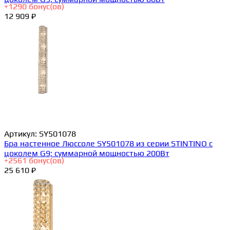
+
1290
бонус(ов)
12 909 ₽
Артикул:
SY501078
Бра настенное Люссоле SY501078 из серии STINTINO с
цоколем G9; суммарной мощностью 200Вт
+
2561
бонус(ов)
25 610 ₽