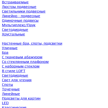
Встраиваемые
Люстры подвесные
Светильники подвесные
Линейно - подвесные
Одиночные подвесы
Мультиплекс/Паук
Светодиодные
Хрустальные
Настенные бра, споты, подсветки
Уличные
Бра
С тканевым абажуром
Со стеклянным плафоном
С наборным стеклом
В стиле LOFT
Светодиодные
Свет для чтения
Споты
Точечные
Линейные
Подсветы для картин
LED
Классические