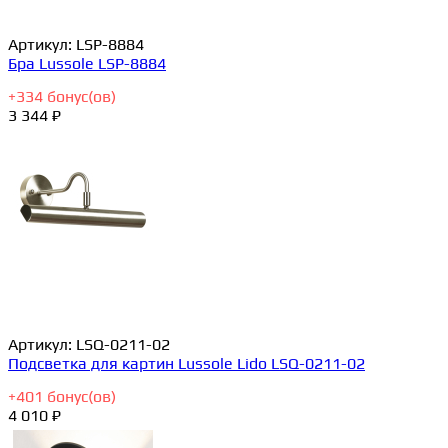
Артикул:
LSP-8884
Бра Lussole LSP-8884
+
334
бонус(ов)
3 344 ₽
Артикул:
LSQ-0211-02
Подсветка для картин Lussole Lido LSQ-0211-02
+
401
бонус(ов)
4 010 ₽