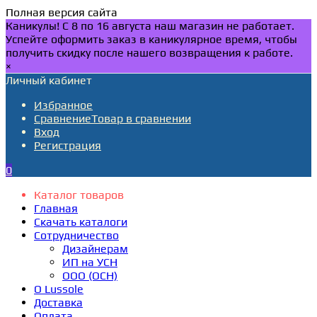
Полная версия сайта
Каникулы! С 8 по 16 августа наш магазин не работает.
Успейте оформить заказ в каникулярное время, чтобы
получить скидку после нашего возвращения к работе.
×
Личный кабинет
Избранное
Сравнение
Товар в сравнении
Вход
Регистрация
0
Каталог товаров
Главная
Скачать каталоги
Сотрудничество
Дизайнерам
ИП на УСН
ООО (ОСН)
О Lussole
Доставка
Оплата