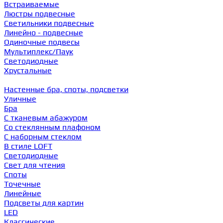
Встраиваемые
Люстры подвесные
Светильники подвесные
Линейно - подвесные
Одиночные подвесы
Мультиплекс/Паук
Светодиодные
Хрустальные
Настенные бра, споты, подсветки
Уличные
Бра
С тканевым абажуром
Со стеклянным плафоном
С наборным стеклом
В стиле LOFT
Светодиодные
Свет для чтения
Споты
Точечные
Линейные
Подсветы для картин
LED
Классические