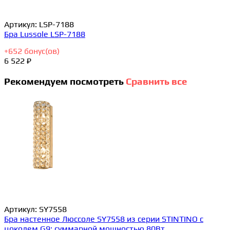
Артикул:
LSP-7188
Бра Lussole LSP-7188
+
652
бонус(ов)
6 522 ₽
Рекомендуем посмотреть
Сравнить все
Артикул:
SY7558
Бра настенное Люссоле SY7558 из серии STINTINO с
цоколем G9; суммарной мощностью 80Вт