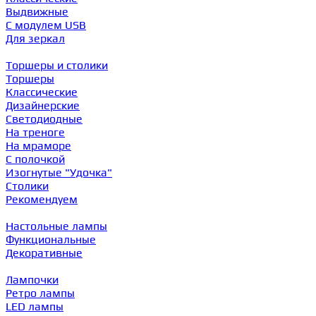
Выдвижные
С модулем USB
Для зеркал
Торшеры и столики
Торшеры
Классические
Дизайнерские
Светодиодные
На треноге
На мраморе
С полочкой
Изогнутые "Удочка"
Столики
Рекомендуем
Настольные лампы
Функциональные
Декоративные
Лампочки
Ретро лампы
LED лампы