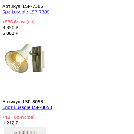
Артикул:
LSP-7385
Бра Lussole LSP-7385
+
686
бонус(ов)
8 350 ₽
6 863 ₽
Артикул:
LSP-8058
Спот Lussole LSP-8058
+
121
бонус(ов)
1 212 ₽