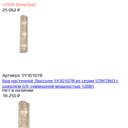
+
2506
бонус(ов)
25 062 ₽
Артикул:
SY301078
Бра настенное Люссоле SY301078 из серии STINTINO с
цоколем G9; суммарной мощностью 120Вт
Нет в наличии
18 250 ₽