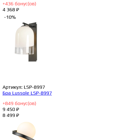
+
436
бонус(ов)
4 368 ₽
-10%
Артикул:
LSP-8997
Бра Lussole LSP-8997
+
849
бонус(ов)
9 450 ₽
8 499 ₽