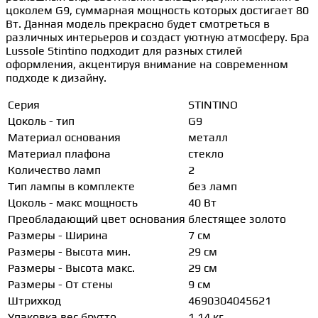
цоколем G9, суммарная мощность которых достигает 80
Вт. Данная модель прекрасно будет смотреться в
различных интерьеров и создаст уютную атмосферу. Бра
Lussole Stintino подходит для разных стилей
оформления, акцентируя внимание на современном
подходе к дизайну.
Серия
STINTINO
Цоколь - тип
G9
Материал основания
металл
Материал плафона
стекло
Количество ламп
2
Тип лампы в комплекте
без ламп
Цоколь - макс мощность
40 Вт
Преобладающий цвет основания
блестящее золото
Размеры - Ширина
7 см
Размеры - Высота мин.
29 см
Размеры - Высота макс.
29 см
Размеры - От стены
9 см
Штрихкод
4690304045621
Упаковка вес брутто
1.14 кг