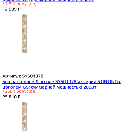
+
1290
бонус(ов)
12 909 ₽
Артикул:
SY501078
Бра настенное Люссоле SY501078 из серии STINTINO с
цоколем G9; суммарной мощностью 200Вт
+
2561
бонус(ов)
25 610 ₽