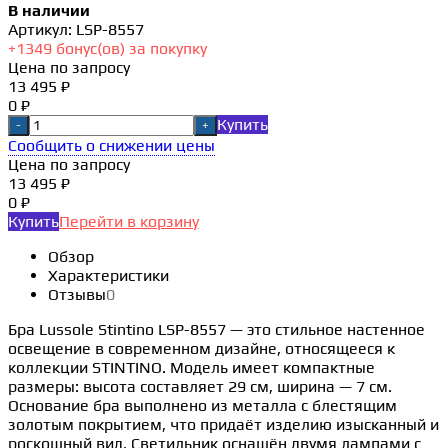
В наличии
Артикул:
LSP-8557
+
1349
бонус(ов) за покупку
Цена по запросу
13 495 ₽
0 ₽
Купить
-
+
Сообщить о снижении цены
Цена по запросу
13 495 ₽
0 ₽
Купить
Перейти в корзину
Обзор
Характеристики
Отзывы
0
Бра Lussole Stintino LSP-8557 — это стильное настенное
освещение в современном дизайне, относящееся к
коллекции STINTINO. Модель имеет компактные
размеры: высота составляет 29 см, ширина — 7 см.
Основание бра выполнено из металла с блестящим
золотым покрытием, что придаёт изделию изысканный и
роскошный вид. Светильник оснащён двумя лампами с