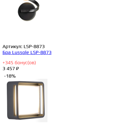
Артикул:
LSP-8873
Бра Lussole LSP-8873
+
345
бонус(ов)
3 457 ₽
-18%