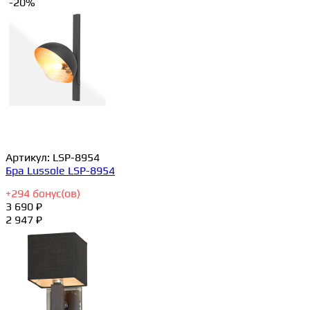
-20%
Артикул:
LSP-8954
Бра Lussole LSP-8954
+
294
бонус(ов)
3 690 ₽
2 947 ₽