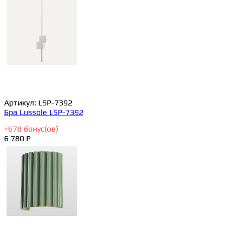
Артикул:
LSP-7392
Бра Lussole LSP-7392
+
678
бонус(ов)
6 780 ₽