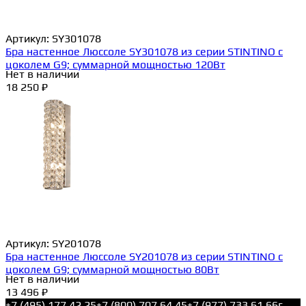
Артикул:
SY301078
Бра настенное Люссоле SY301078 из серии STINTINO с
цоколем G9; суммарной мощностью 120Вт
Нет в наличии
18 250 ₽
Артикул:
SY201078
Бра настенное Люссоле SY201078 из серии STINTINO с
цоколем G9; суммарной мощностью 80Вт
Нет в наличии
13 496 ₽
+7 (495) 177 42 25
+7 (800) 707 64 45
+7 (977) 733 61 66
г.