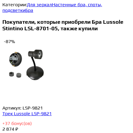
Категории:
Для зеркал
Настенные бра, споты,
подсветки
Бра
Покупатели, которые приобрели Бра Lussole
Stintino LSL-8701-05, также купили
-87%
Артикул:
LSP-9821
Трек Lussole LSP-9821
+
37
бонус(ов)
2 874 ₽