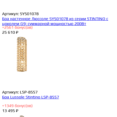
Артикул:
SY501078
Бра настенное Люссоле SY501078 из серии STINTINO с
цоколем G9; суммарной мощностью 200Вт
+
2561
бонус(ов)
25 610 ₽
Артикул:
LSP-8557
Бра Lussole Stintino LSP-8557
+
1349
бонус(ов)
13 495 ₽