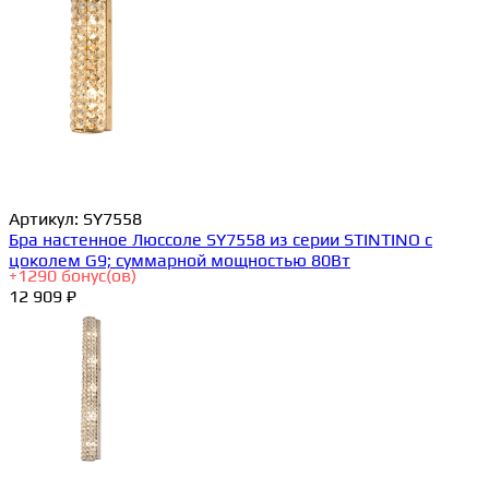
Артикул:
SY7558
Бра настенное Люссоле SY7558 из серии STINTINO с
цоколем G9; суммарной мощностью 80Вт
+
1290
бонус(ов)
12 909 ₽