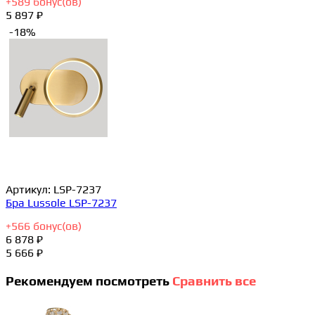
+
589
бонус(ов)
5 897 ₽
-18%
Артикул:
LSP-7237
Бра Lussole LSP-7237
+
566
бонус(ов)
6 878 ₽
5 666 ₽
Рекомендуем посмотреть
Сравнить все