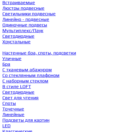
Встраиваемые
Люстры подвесные
Светильники подвесные
Линейно - подвесные
Одиночные подвесы
Мультиплекс/Паук
Светодиодные
Хрустальные
Настенные бра, споты, подсветки
Уличные
Бра
С тканевым абажуром
Со стеклянным плафоном
С наборным стеклом
В стиле LOFT
Светодиодные
Свет для чтения
Споты
Точечные
Линейные
Подсветы для картин
LED
Классические