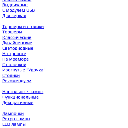
Выдвижные
С модулем USB
Для зеркал
Торшеры и столики
Торшеры
Классические
Дизайнерские
Светодиодные
На треноге
На мраморе
С полочкой
Изогнутые "Удочка"
Столики
Рекомендуем
Настольные лампы
Функциональные
Декоративные
Лампочки
Ретро лампы
LED лампы