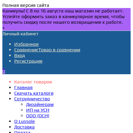
Полная версия сайта
Каникулы! С 8 по 16 августа наш магазин не работает.
Успейте оформить заказ в каникулярное время, чтобы
получить скидку после нашего возвращения к работе.
×
Личный кабинет
Избранное
Сравнение
Товар в сравнении
Вход
Регистрация
0
Каталог товаров
Главная
Скачать каталоги
Сотрудничество
Дизайнерам
ИП на УСН
ООО (ОСН)
О Lussole
Доставка
Оплата