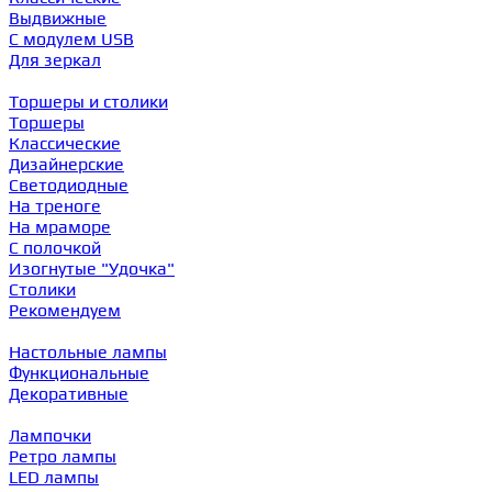
Выдвижные
С модулем USB
Для зеркал
Торшеры и столики
Торшеры
Классические
Дизайнерские
Светодиодные
На треноге
На мраморе
С полочкой
Изогнутые "Удочка"
Столики
Рекомендуем
Настольные лампы
Функциональные
Декоративные
Лампочки
Ретро лампы
LED лампы