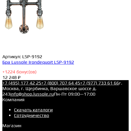
Артикул:
LSP-9192
Бра Lussole Irondequoit LSP-9192
+
1224
бонус(ов)
12 248 ₽
+7 (495) 177 42 25
+7 (800) 707 64 45
+7 (977) 733 61 66
г.
Москва, г. Щербинка, Варшавское шоссе д.
243
info@shop.lussole.ru
Пн-Пт 09:00—17:00
Компания
Скачать каталоги
Сотрудничество
Магазин