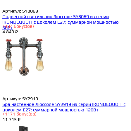
Артикул:
SY8069
Подвесной светильник Люссоле SY8069 из серии
IRONDEQUOIT с цоколем E27; суммарной мощностью
+
484
бонус(ов)
60Вт
4 840 ₽
Артикул:
SY2919
Бра настенное Люссоле SY2919 из серии IRONDEQUOIT с
цоколем E27; суммарной мощностью 120Вт
+
1171
бонус(ов)
11 715 ₽