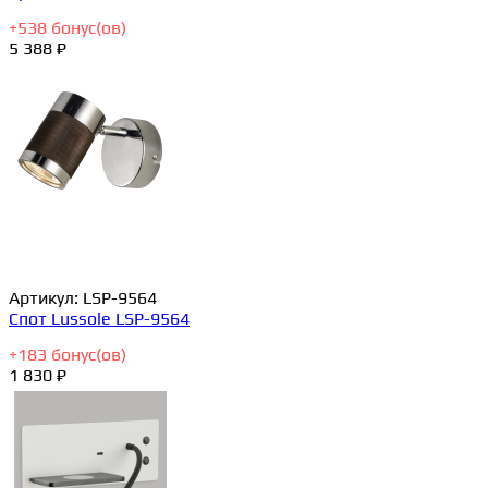
+
538
бонус(ов)
5 388 ₽
Артикул:
LSP-9564
Спот Lussole LSP-9564
+
183
бонус(ов)
1 830 ₽