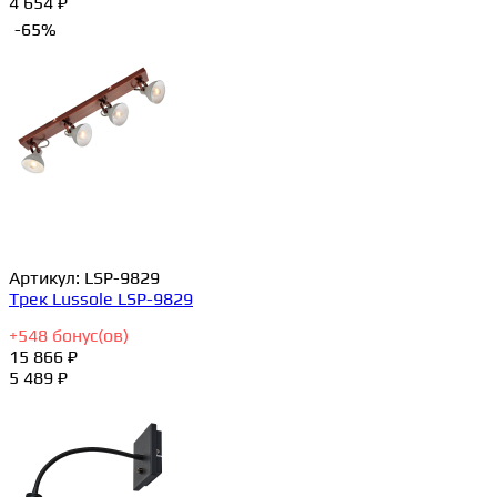
4 654 ₽
-65%
Артикул:
LSP-9829
Трек Lussole LSP-9829
+
548
бонус(ов)
15 866 ₽
5 489 ₽