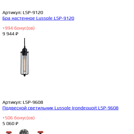
Артикул:
LSP-9120
Бра настенное Lussole LSP-9120
+
994
бонус(ов)
9 944 ₽
Артикул:
LSP-9608
Подвесной светильник Lussole Irondequoit LSP-9608
+
506
бонус(ов)
5 060 ₽