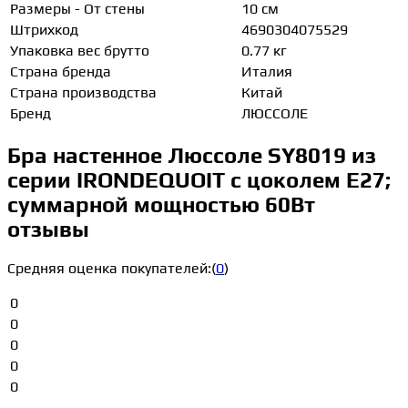
Размеры - От стены
10 см
Штрихкод
4690304075529
Упаковка вес брутто
0.77 кг
Страна бренда
Италия
Страна производства
Китай
Бренд
ЛЮССОЛЕ
Бра настенное Люссоле SY8019 из
серии IRONDEQUOIT с цоколем E27;
суммарной мощностью 60Вт
отзывы
Средняя оценка покупателей:
(
0
)
0
0
0
0
0