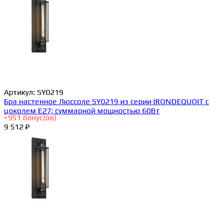
Артикул:
SY0219
Бра настенное Люссоле SY0219 из серии IRONDEQUOIT с
цоколем E27; суммарной мощностью 60Вт
+
951
бонус(ов)
9 512 ₽