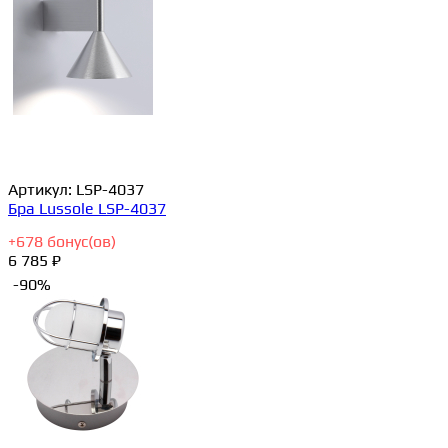
Артикул:
LSP-4037
Бра Lussole LSP-4037
+
678
бонус(ов)
6 785 ₽
-90%