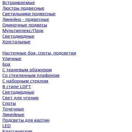
Встраиваемые
Люстры подвесные
Светильники подвесные
Линейно - подвесные
Одиночные подвесы
Мультиплекс/Паук
Светодиодные
Хрустальные
Настенные бра, споты, подсветки
Уличные
Бра
С тканевым абажуром
Со стеклянным плафоном
С наборным стеклом
В стиле LOFT
Светодиодные
Свет для чтения
Споты
Точечные
Линейные
Подсветы для картин
LED
Классические