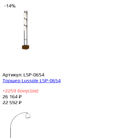
-14%
Артикул:
LSP-0654
Торшер Lussole LSP-0654
+
2259
бонус(ов)
26 164 ₽
22 592 ₽