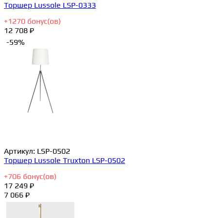
Торшер Lussole LSP-0333
+
1270
бонус(ов)
12 708 ₽
-59%
Артикул:
LSP-0502
Торшер Lussole Truxton LSP-0502
+
706
бонус(ов)
17 249 ₽
7 066 ₽