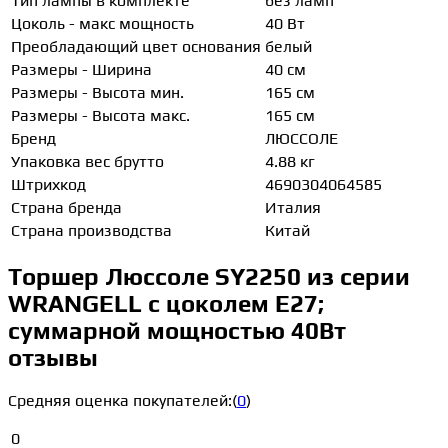
Тип лампы в комплекте
без ламп
Цоколь - макс мощность
40 Вт
Преобладающий цвет основания
белый
Размеры - Ширина
40 см
Размеры - Высота мин.
165 см
Размеры - Высота макс.
165 см
Бренд
ЛЮССОЛЕ
Упаковка вес брутто
4.88 кг
Штрихкод
4690304064585
Страна бренда
Италия
Страна производства
Китай
Торшер Люссоле SY2250 из серии
WRANGELL с цоколем E27;
суммарной мощностью 40Вт
отзывы
Средняя оценка покупателей:
(
0
)
0