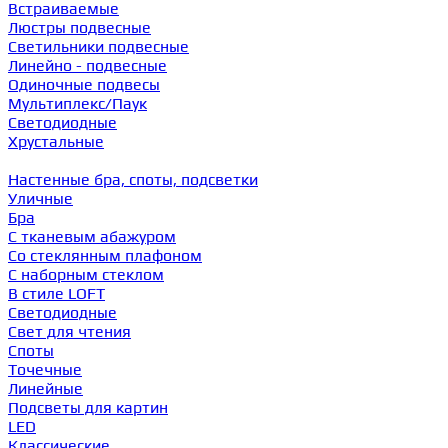
Встраиваемые
Люстры подвесные
Светильники подвесные
Линейно - подвесные
Одиночные подвесы
Мультиплекс/Паук
Светодиодные
Хрустальные
Настенные бра, споты, подсветки
Уличные
Бра
С тканевым абажуром
Со стеклянным плафоном
С наборным стеклом
В стиле LOFT
Светодиодные
Свет для чтения
Споты
Точечные
Линейные
Подсветы для картин
LED
Классические