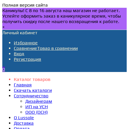
Полная версия сайта
Каникулы! С 8 по 16 августа наш магазин не работает.
Успейте оформить заказ в каникулярное время, чтобы
получить скидку после нашего возвращения к работе.
×
Личный кабинет
Избранное
Сравнение
Товар в сравнении
Вход
Регистрация
0
Каталог товаров
Главная
Скачать каталоги
Сотрудничество
Дизайнерам
ИП на УСН
ООО (ОСН)
О Lussole
Доставка
Оплата