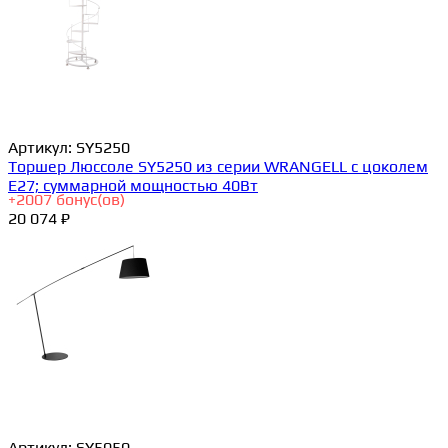
Артикул:
SY5250
Торшер Люссоле SY5250 из серии WRANGELL с цоколем
E27; суммарной мощностью 40Вт
+
2007
бонус(ов)
20 074 ₽
Артикул:
SY5050