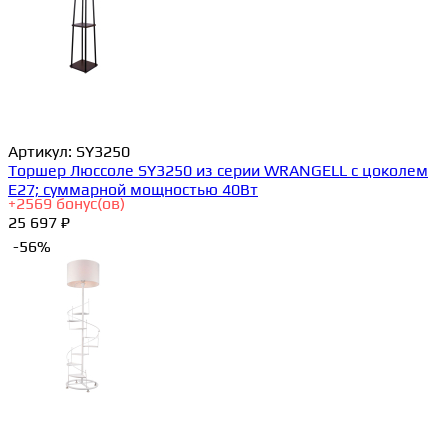
Артикул:
SY3250
Торшер Люссоле SY3250 из серии WRANGELL с цоколем
E27; суммарной мощностью 40Вт
+
2569
бонус(ов)
25 697 ₽
-56%