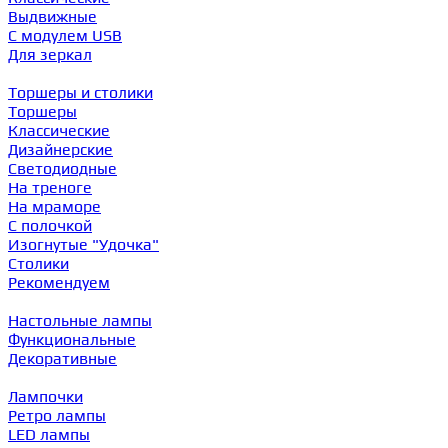
Выдвижные
С модулем USB
Для зеркал
Торшеры и столики
Торшеры
Классические
Дизайнерские
Светодиодные
На треноге
На мраморе
С полочкой
Изогнутые "Удочка"
Столики
Рекомендуем
Настольные лампы
Функциональные
Декоративные
Лампочки
Ретро лампы
LED лампы