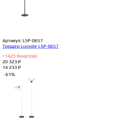
Артикул:
LSP-0657
Торшер Lussole LSP-0657
+
1423
бонус(ов)
20 323 ₽
14 233 ₽
-61%