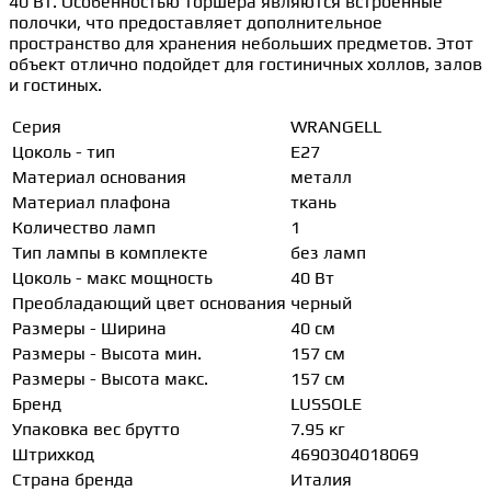
40 Вт. Особенностью торшера являются встроенные
полочки, что предоставляет дополнительное
пространство для хранения небольших предметов. Этот
объект отлично подойдет для гостиничных холлов, залов
и гостиных.
Серия
WRANGELL
Цоколь - тип
E27
Материал основания
металл
Материал плафона
ткань
Количество ламп
1
Тип лампы в комплекте
без ламп
Цоколь - макс мощность
40 Вт
Преобладающий цвет основания
черный
Размеры - Ширина
40 см
Размеры - Высота мин.
157 см
Размеры - Высота макс.
157 см
Бренд
LUSSOLE
Упаковка вес брутто
7.95 кг
Штрихкод
4690304018069
Страна бренда
Италия