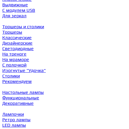
Выдвижные
С модулем USB
Для зеркал
Торшеры и столики
Торшеры
Классические
Дизайнерские
Светодиодные
На треноге
На мраморе
С полочкой
Изогнутые "Удочка"
Столики
Рекомендуем
Настольные лампы
Функциональные
Декоративные
Лампочки
Ретро лампы
LED лампы