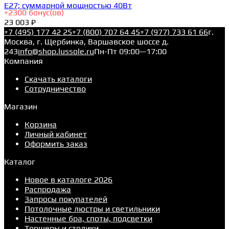
E27; суммарной мощностью 40Вт
+
2300
бонус(ов)
23 003 ₽
+7 (495) 177 42 25
+7 (800) 707 64 45
+7 (977) 733 61 66
г.
Москва, г. Щербинка, Варшавское шоссе д.
243
info@shop.lussole.ru
Пн-Пт 09:00—17:00
Компания
Скачать каталоги
Сотрудничество
Магазин
Корзина
Личный кабинет
Оформить заказ
Каталог
Новое в каталоге 2026
Распродажа
Запросы покупателей
Потолочные люстры и светильники
Настенные бра, споты, подсветки
Торшеры и столики