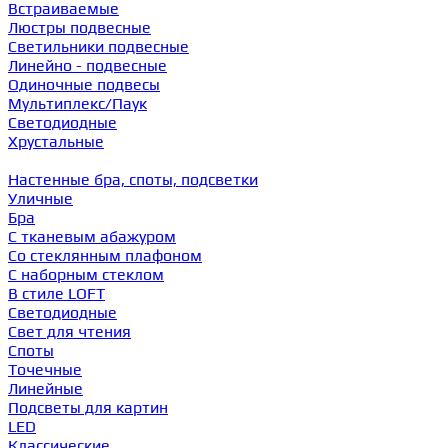
Встраиваемые
Люстры подвесные
Светильники подвесные
Линейно - подвесные
Одиночные подвесы
Мультиплекс/Паук
Светодиодные
Хрустальные
Настенные бра, споты, подсветки
Уличные
Бра
С тканевым абажуром
Со стеклянным плафоном
С наборным стеклом
В стиле LOFT
Светодиодные
Свет для чтения
Споты
Точечные
Линейные
Подсветы для картин
LED
Классические