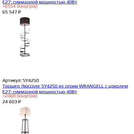
E27; суммарной мощностью 40Вт
+
6554
бонус(ов)
65 547 ₽
Артикул:
SY4250
Торшер Люссоле SY4250 из серии WRANGELL с цоколем
E27; суммарной мощностью 40Вт
+
2460
бонус(ов)
24 603 ₽