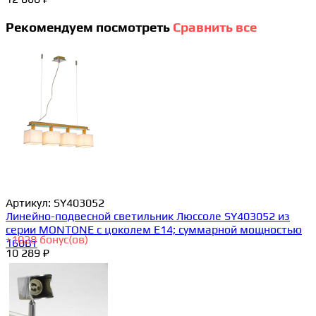
Рекомендуем посмотреть
Сравнить все
Артикул:
SY403052
Линейно-подвесной светильник Люссоле SY403052 из
серии MONTONE с цоколем E14; суммарной мощностью
+
1028
бонус(ов)
160Вт
10 289 ₽