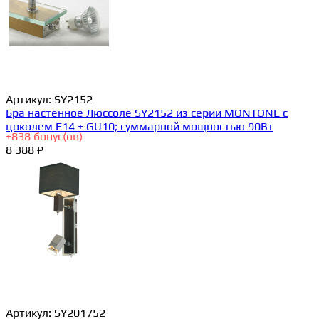
Артикул:
SY2152
Бра настенное Люссоле SY2152 из серии MONTONE с
цоколем E14 + GU10; суммарной мощностью 90Вт
+
838
бонус(ов)
8 388 ₽
Артикул:
SY201752