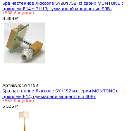
Бра настенное Люссоле SY201752 из серии MONTONE с
цоколем E14 + GU10; суммарной мощностью 90Вт
+
838
бонус(ов)
8 388 ₽
Артикул:
SY1152
Бра настенное Люссоле SY1152 из серии MONTONE с
цоколем E14; суммарной мощностью 40Вт
+
553
бонус(ов)
5 536 ₽