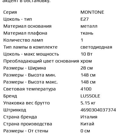
акцент в обстановку.
Серия
MONTONE
Цоколь - тип
E27
Материал основания
металл
Материал плафона
ткань
Количество ламп
1
Тип лампы в комплекте
светодиодная
Цоколь - макс мощность
10 Вт
Преобладающий цвет основания
хром
Размеры - Ширина
28 см
Размеры - Высота мин.
148 см
Размеры - Высота макс.
148 см
Световая температура
4100
Бренд
LUSSOLE
Упаковка вес брутто
5.15 кг
Штрихкод
4690304037374
Страна бренда
Италия
Страна производства
Китай
Размеры - От стены
0 см