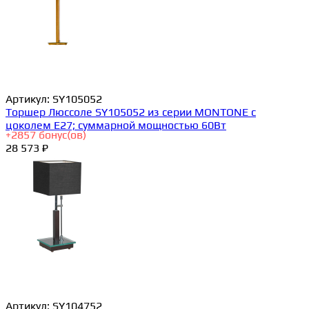
Артикул:
SY105052
Торшер Люссоле SY105052 из серии MONTONE с
цоколем E27; суммарной мощностью 60Вт
+
2857
бонус(ов)
28 573 ₽
Артикул:
SY104752