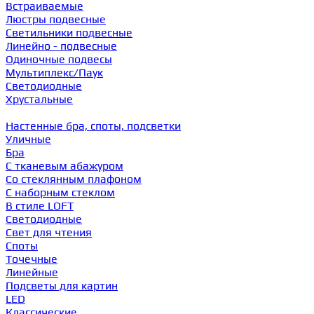
Встраиваемые
Люстры подвесные
Светильники подвесные
Линейно - подвесные
Одиночные подвесы
Мультиплекс/Паук
Светодиодные
Хрустальные
Настенные бра, споты, подсветки
Уличные
Бра
С тканевым абажуром
Со стеклянным плафоном
С наборным стеклом
В стиле LOFT
Светодиодные
Свет для чтения
Споты
Точечные
Линейные
Подсветы для картин
LED
Классические