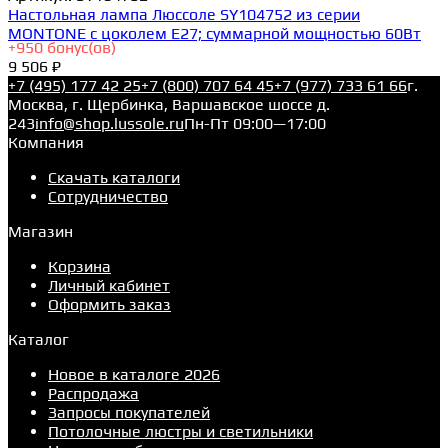
Настольная лампа Люссоле SY104752 из серии
MONTONE с цоколем E27; суммарной мощностью 60Вт
+
950
бонус(ов)
9 506 ₽
+7 (495) 177 42 25
+7 (800) 707 64 45
+7 (977) 733 61 66
г.
Москва, г. Щербинка, Варшавское шоссе д.
243
info@shop.lussole.ru
Пн-Пт 09:00—17:00
Компания
Скачать каталоги
Сотрудничество
Магазин
Корзина
Личный кабинет
Оформить заказ
Каталог
Новое в каталоге 2026
Распродажа
Запросы покупателей
Потолочные люстры и светильники