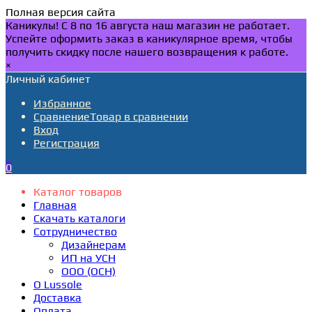
Полная версия сайта
Каникулы! С 8 по 16 августа наш магазин не работает.
Успейте оформить заказ в каникулярное время, чтобы
получить скидку после нашего возвращения к работе.
×
Личный кабинет
Избранное
Сравнение
Товар в сравнении
Вход
Регистрация
0
Каталог товаров
Главная
Скачать каталоги
Сотрудничество
Дизайнерам
ИП на УСН
ООО (ОСН)
О Lussole
Доставка
Оплата