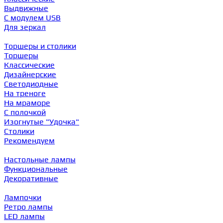
Выдвижные
С модулем USB
Для зеркал
Торшеры и столики
Торшеры
Классические
Дизайнерские
Светодиодные
На треноге
На мраморе
С полочкой
Изогнутые "Удочка"
Столики
Рекомендуем
Настольные лампы
Функциональные
Декоративные
Лампочки
Ретро лампы
LED лампы