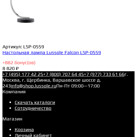
Артикул:
LSP-0559
Настольная лампа Lussole Falcon LSP-0559
+
882
бонус(ов)
8 820 ₽
+7 (495) 177 42 25
+7 (800) 707 64 45
+7 (977) 733 61 66
г.
Москва, г. Щербинка, Варшавское шоссе д.
243
info@shop.lussole.ru
Пн-Пт 09:00—17:00
Компания
Скачать каталоги
Сотрудничество
Магазин
Корзина
Личный кабинет