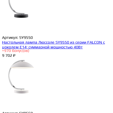
Артикул:
SY9550
Настольная лампа Люссоле SY9550 из серии FALCON с
цоколем E14; суммарной мощностью 40Вт
+
970
бонус(ов)
9 702 ₽