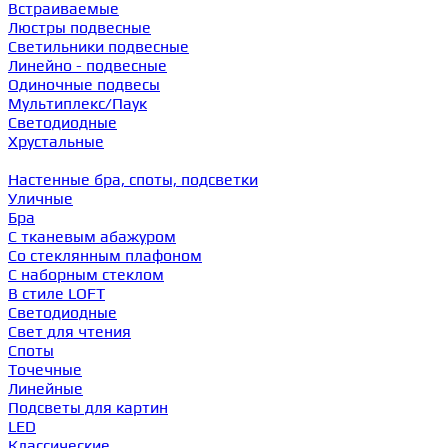
Встраиваемые
Люстры подвесные
Светильники подвесные
Линейно - подвесные
Одиночные подвесы
Мультиплекс/Паук
Светодиодные
Хрустальные
Настенные бра, споты, подсветки
Уличные
Бра
С тканевым абажуром
Со стеклянным плафоном
С наборным стеклом
В стиле LOFT
Светодиодные
Свет для чтения
Споты
Точечные
Линейные
Подсветы для картин
LED
Классические