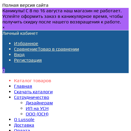
Полная версия сайта
Каникулы! С 8 по 16 августа наш магазин не работает.
Успейте оформить заказ в каникулярное время, чтобы
получить скидку после нашего возвращения к работе.
×
Личный кабинет
Избранное
Сравнение
Товар в сравнении
Вход
Регистрация
0
Каталог товаров
Главная
Скачать каталоги
Сотрудничество
Дизайнерам
ИП на УСН
ООО (ОСН)
О Lussole
Доставка
Оплата