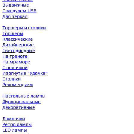
Выдвижные
С модулем USB
Для зеркал
Торшеры и столики
Торшеры
Классические
Дизайнерские
Светодиодные
На треноге
На мраморе
С полочкой
Изогнутые "Удочка"
Столики
Рекомендуем
Настольные лампы
Функциональные
Декоративные
Лампочки
Ретро лампы
LED лампы