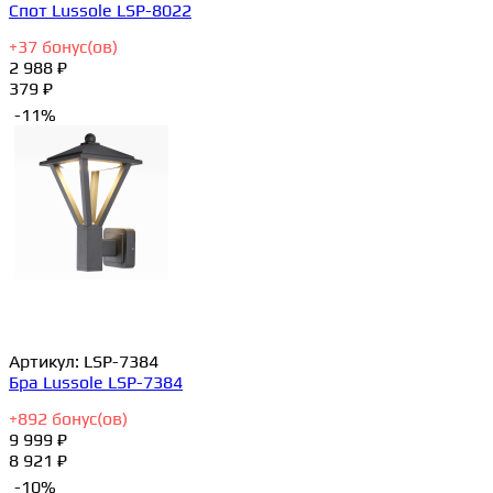
Спот Lussole LSP-8022
+
37
бонус(ов)
2 988 ₽
379 ₽
-11%
Артикул:
LSP-7384
Бра Lussole LSP-7384
+
892
бонус(ов)
9 999 ₽
8 921 ₽
-10%