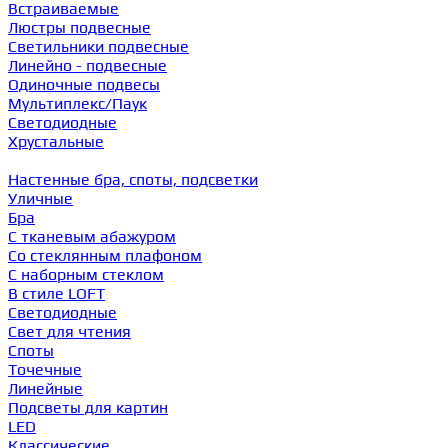
Встраиваемые
Люстры подвесные
Светильники подвесные
Линейно - подвесные
Одиночные подвесы
Мультиплекс/Паук
Светодиодные
Хрустальные
Настенные бра, споты, подсветки
Уличные
Бра
С тканевым абажуром
Со стеклянным плафоном
С наборным стеклом
В стиле LOFT
Светодиодные
Свет для чтения
Споты
Точечные
Линейные
Подсветы для картин
LED
Классические