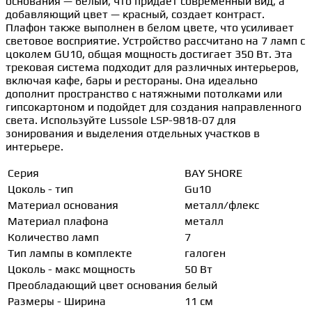
основания — белый, что придает современный вид, а
добавляющий цвет — красный, создает контраст.
Плафон также выполнен в белом цвете, что усиливает
световое восприятие. Устройство рассчитано на 7 ламп с
цоколем GU10, общая мощность достигает 350 Вт. Эта
трековая система подходит для различных интерьеров,
включая кафе, бары и рестораны. Она идеально
дополнит пространство с натяжными потолками или
гипсокартоном и подойдет для создания направленного
света. Используйте Lussole LSP-9818-07 для
зонирования и выделения отдельных участков в
интерьере.
Серия
BAY SHORE
Цоколь - тип
Gu10
Материал основания
металл/флекс
Материал плафона
металл
Количество ламп
7
Тип лампы в комплекте
галоген
Цоколь - макс мощность
50 Вт
Преобладающий цвет основания
белый
Размеры - Ширина
11 см