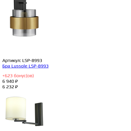
Артикул:
LSP-8993
Бра Lussole LSP-8993
+
623
бонус(ов)
6 940 ₽
6 232 ₽