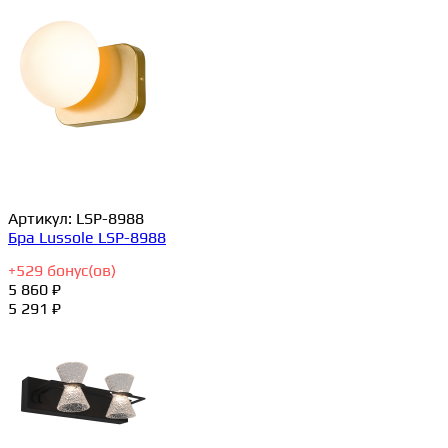
Артикул:
LSP-8988
Бра Lussole LSP-8988
+
529
бонус(ов)
5 860 ₽
5 291 ₽