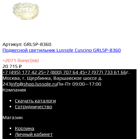
Артикул:
GRLSP-8360
Подвесной светильник Lussole Cuscino GRLSP-8360
+
2071
бонус(ов)
20 715 ₽
+7 (495) 177 42 25
+7 (800) 707 64 45
+7 (977) 733 61 66
г.
Москва, г. Щербинка, Варшавское шоссе д.
243
info@shop.lussole.ru
Пн-Пт 09:00—17:00
Компания
Скачать каталоги
Сотрудничество
Магазин
Корзина
Личный кабинет