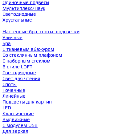
Одиночные подвесы
Мультиплекс/Паук
Светодиодные
Хрустальные
Настенные бра, споты, подсветки
Уличные
Бра
С тканевым абажуром
Со стеклянным плафоном
С наборным стеклом
В стиле LOFT
Светодиодные
Свет для чтения
Споты
Точечные
Линейные
Подсветы для картин
LED
Классические
Выдвижные
С модулем USB
Для зеркал