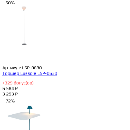
-50%
Артикул:
LSP-0630
Торшер Lussole LSP-0630
+
329
бонус(ов)
6 584 ₽
3 293 ₽
-72%