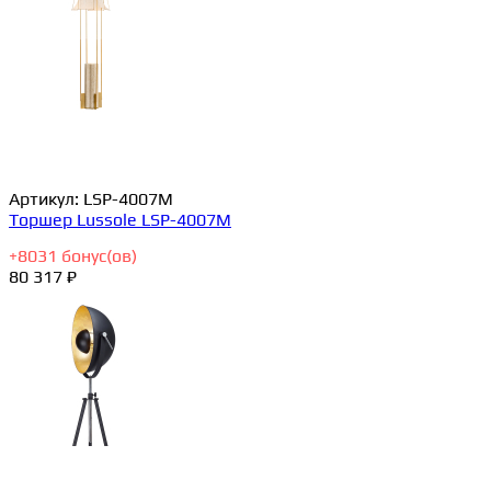
Артикул:
LSP-4007M
Торшер Lussole LSP-4007M
+
8031
бонус(ов)
80 317 ₽