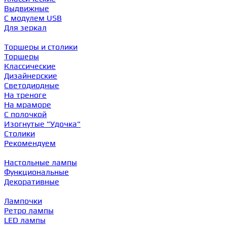
Выдвижные
С модулем USB
Для зеркал
Торшеры и столики
Торшеры
Классические
Дизайнерские
Светодиодные
На треноге
На мраморе
С полочкой
Изогнутые "Удочка"
Столики
Рекомендуем
Настольные лампы
Функциональные
Декоративные
Лампочки
Ретро лампы
LED лампы