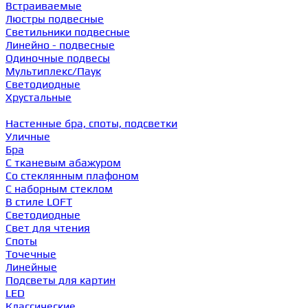
Встраиваемые
Люстры подвесные
Светильники подвесные
Линейно - подвесные
Одиночные подвесы
Мультиплекс/Паук
Светодиодные
Хрустальные
Настенные бра, споты, подсветки
Уличные
Бра
С тканевым абажуром
Со стеклянным плафоном
С наборным стеклом
В стиле LOFT
Светодиодные
Свет для чтения
Споты
Точечные
Линейные
Подсветы для картин
LED
Классические