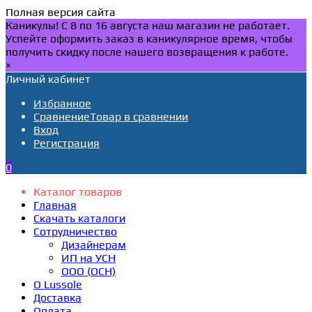
Полная версия сайта
Каникулы! С 8 по 16 августа наш магазин не работает.
Успейте оформить заказ в каникулярное время, чтобы
получить скидку после нашего возвращения к работе.
×
Личный кабинет
Избранное
Сравнение
Товар в сравнении
Вход
Регистрация
0
Каталог товаров
Главная
Скачать каталоги
Сотрудничество
Дизайнерам
ИП на УСН
ООО (ОСН)
О Lussole
Доставка
Оплата