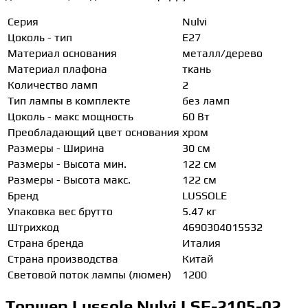
Серия
Nulvi
Цоколь - тип
E27
Материал основания
металл/дерево
Материал плафона
ткань
Количество ламп
2
Тип лампы в комплекте
без ламп
Цоколь - макс мощность
60 Вт
Преобладающий цвет основания
хром
Размеры - Ширина
30 см
Размеры - Высота мин.
122 см
Размеры - Высота макс.
122 см
Бренд
LUSSOLE
Упаковка вес брутто
5.47 кг
Штрихкод
4690304015532
Страна бренда
Италия
Страна производства
Китай
Световой поток лампы (люмен)
1200
Торшер Lussole Nulvi LSF-2105-02