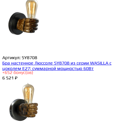
Артикул:
SY8708
Бра настенное Люссоле SY8708 из серии WASILLA с
цоколем E27; суммарной мощностью 60Вт
+
652
бонус(ов)
6 521 ₽