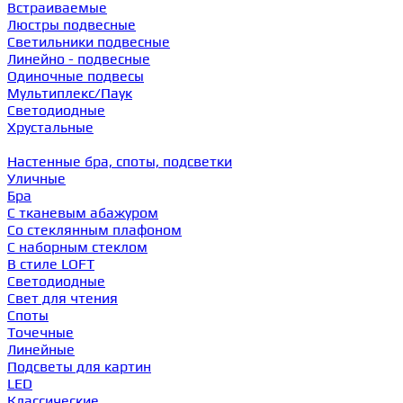
Встраиваемые
Люстры подвесные
Светильники подвесные
Линейно - подвесные
Одиночные подвесы
Мультиплекс/Паук
Светодиодные
Хрустальные
Настенные бра, споты, подсветки
Уличные
Бра
С тканевым абажуром
Со стеклянным плафоном
С наборным стеклом
В стиле LOFT
Светодиодные
Свет для чтения
Споты
Точечные
Линейные
Подсветы для картин
LED
Классические