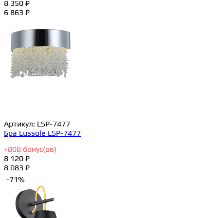
8 350 ₽
6 863 ₽
Артикул:
LSP-7477
Бра Lussole LSP-7477
+
808
бонус(ов)
8 120 ₽
8 083 ₽
-71%