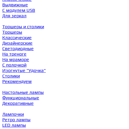
Выдвижные
С модулем USB
Для зеркал
Торшеры и столики
Торшеры
Классические
Дизайнерские
Светодиодные
На треноге
На мраморе
С полочкой
Изогнутые "Удочка"
Столики
Рекомендуем
Настольные лампы
Функциональные
Декоративные
Лампочки
Ретро лампы
LED лампы