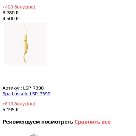
+
460
бонус(ов)
8 280 ₽
4 600 ₽
Артикул:
LSP-7390
Бра Lussole LSP-7390
+
619
бонус(ов)
6 195 ₽
Рекомендуем посмотреть
Сравнить все