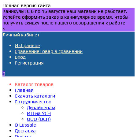
Полная версия сайта
Каникулы! С 8 по 16 августа наш магазин не работает.
Успейте оформить заказ в каникулярное время, чтобы
получить скидку после нашего возвращения к работе.
×
Личный кабинет
Избранное
Сравнение
Товар в сравнении
Вход
Регистрация
0
Каталог товаров
Главная
Скачать каталоги
Сотрудничество
Дизайнерам
ИП на УСН
ООО (ОСН)
О Lussole
Доставка
Оплата