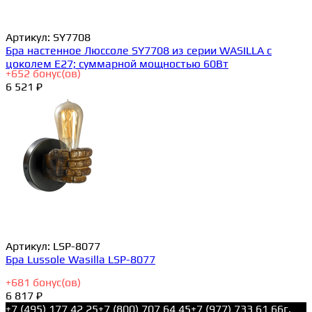
Артикул:
SY7708
Бра настенное Люссоле SY7708 из серии WASILLA с
цоколем E27; суммарной мощностью 60Вт
+
652
бонус(ов)
6 521 ₽
Артикул:
LSP-8077
Бра Lussole Wasilla LSP-8077
+
681
бонус(ов)
6 817 ₽
+7 (495) 177 42 25
+7 (800) 707 64 45
+7 (977) 733 61 66
г.