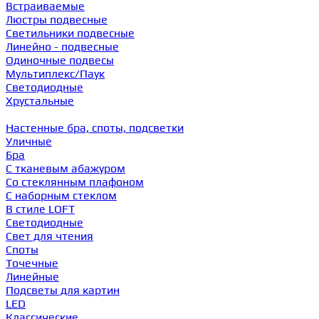
Встраиваемые
Люстры подвесные
Светильники подвесные
Линейно - подвесные
Одиночные подвесы
Мультиплекс/Паук
Светодиодные
Хрустальные
Настенные бра, споты, подсветки
Уличные
Бра
С тканевым абажуром
Со стеклянным плафоном
С наборным стеклом
В стиле LOFT
Светодиодные
Свет для чтения
Споты
Точечные
Линейные
Подсветы для картин
LED
Классические