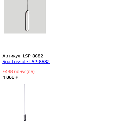
Артикул:
LSP-8682
Бра Lussole LSP-8682
+
488
бонус(ов)
4 880 ₽