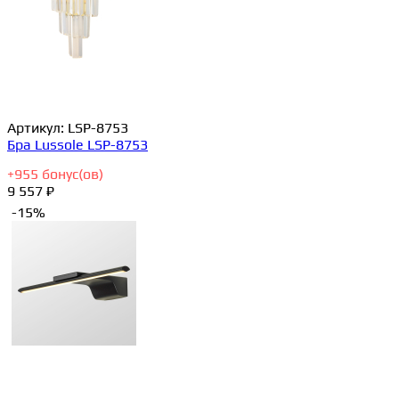
Артикул:
LSP-8753
Бра Lussole LSP-8753
+
955
бонус(ов)
9 557 ₽
-15%