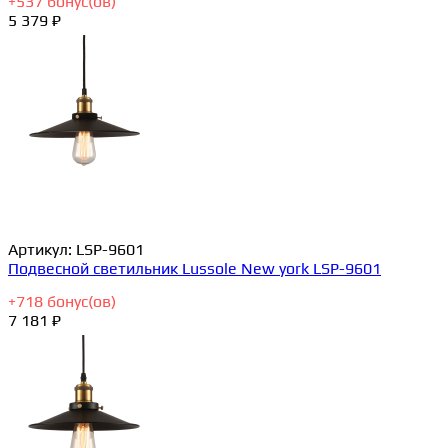
+
537
бонус(ов)
5 379 ₽
Артикул:
LSP-9601
Подвесной светильник Lussole New york LSP-9601
+
718
бонус(ов)
7 181 ₽