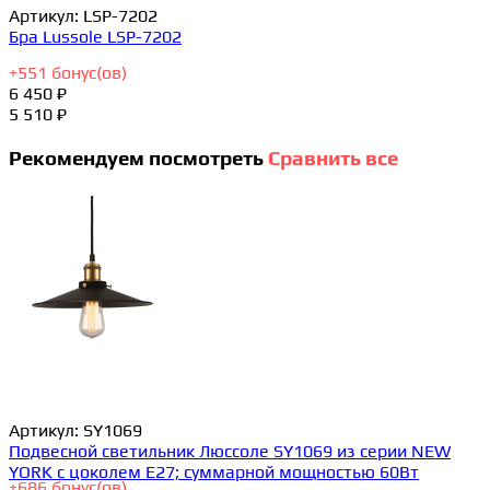
Артикул:
LSP-7202
Бра Lussole LSP-7202
+
551
бонус(ов)
6 450 ₽
5 510 ₽
Рекомендуем посмотреть
Сравнить все
Артикул:
SY1069
Подвесной светильник Люссоле SY1069 из серии NEW
YORK с цоколем E27; суммарной мощностью 60Вт
+
686
бонус(ов)