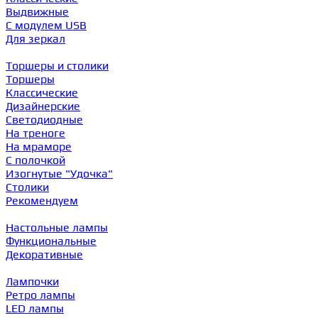
Выдвижные
С модулем USB
Для зеркал
Торшеры и столики
Торшеры
Классические
Дизайнерские
Светодиодные
На треноге
На мраморе
С полочкой
Изогнутые "Удочка"
Столики
Рекомендуем
Настольные лампы
Функциональные
Декоративные
Лампочки
Ретро лампы
LED лампы