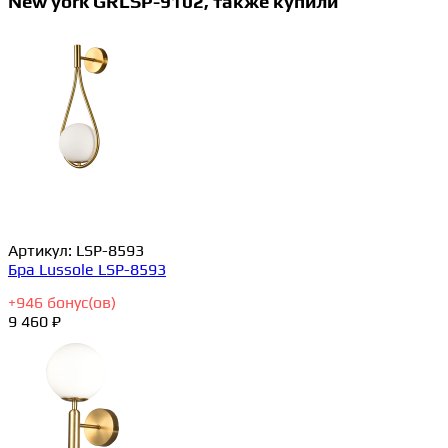
New york GRLSP-9102, также купили
Артикул:
LSP-8593
Бра Lussole LSP-8593
+
946
бонус(ов)
9 460 ₽