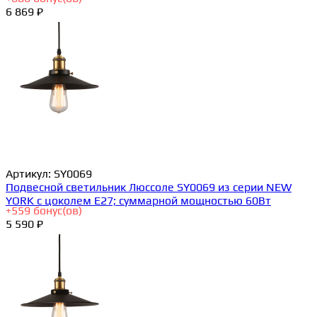
6 869 ₽
Артикул:
SY0069
Подвесной светильник Люссоле SY0069 из серии NEW
YORK с цоколем E27; суммарной мощностью 60Вт
+
559
бонус(ов)
5 590 ₽