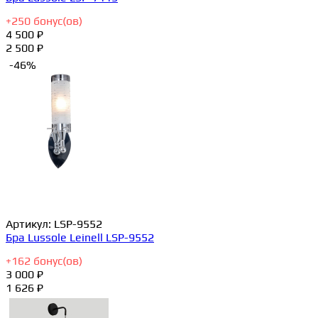
+
250
бонус(ов)
4 500 ₽
2 500 ₽
-46%
Артикул:
LSP-9552
Бра Lussole Leinell LSP-9552
+
162
бонус(ов)
3 000 ₽
1 626 ₽