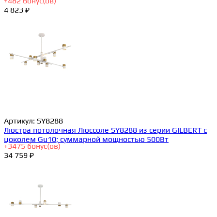
+
482
бонус(ов)
4 823 ₽
Артикул:
SY8288
Люстра потолочная Люссоле SY8288 из серии GILBERT с
цоколем Gu10; суммарной мощностью 500Вт
+
3475
бонус(ов)
34 759 ₽