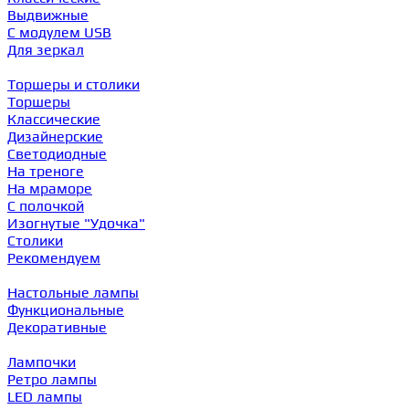
Выдвижные
С модулем USB
Для зеркал
Торшеры и столики
Торшеры
Классические
Дизайнерские
Светодиодные
На треноге
На мраморе
С полочкой
Изогнутые "Удочка"
Столики
Рекомендуем
Настольные лампы
Функциональные
Декоративные
Лампочки
Ретро лампы
LED лампы