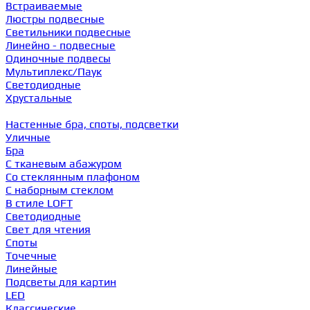
Встраиваемые
Люстры подвесные
Светильники подвесные
Линейно - подвесные
Одиночные подвесы
Мультиплекс/Паук
Светодиодные
Хрустальные
Настенные бра, споты, подсветки
Уличные
Бра
С тканевым абажуром
Со стеклянным плафоном
С наборным стеклом
В стиле LOFT
Светодиодные
Свет для чтения
Споты
Точечные
Линейные
Подсветы для картин
LED
Классические