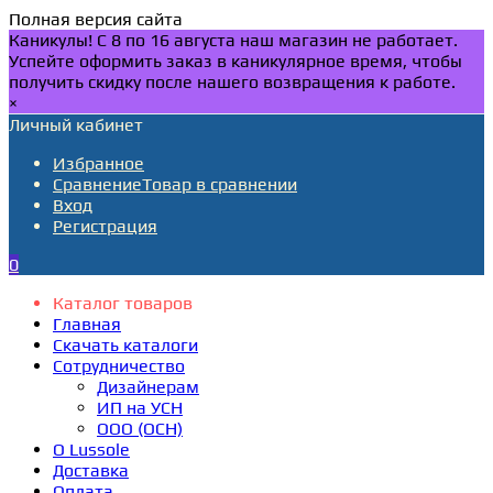
Полная версия сайта
Каникулы! С 8 по 16 августа наш магазин не работает.
Успейте оформить заказ в каникулярное время, чтобы
получить скидку после нашего возвращения к работе.
×
Личный кабинет
Избранное
Сравнение
Товар в сравнении
Вход
Регистрация
0
Каталог товаров
Главная
Скачать каталоги
Сотрудничество
Дизайнерам
ИП на УСН
ООО (ОСН)
О Lussole
Доставка
Оплата