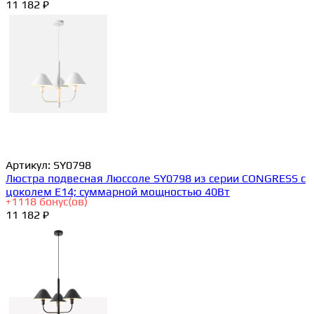
11 182 ₽
Артикул:
SY0798
Люстра подвесная Люссоле SY0798 из серии CONGRESS с
цоколем E14; суммарной мощностью 40Вт
+
1118
бонус(ов)
11 182 ₽