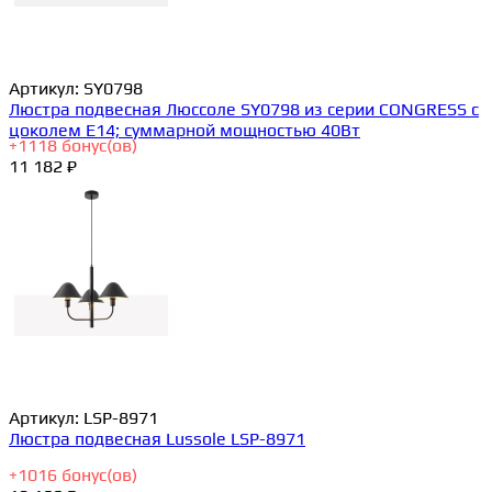
Артикул:
SY0798
Люстра подвесная Люссоле SY0798 из серии CONGRESS с
цоколем E14; суммарной мощностью 40Вт
+
1118
бонус(ов)
11 182 ₽
Артикул:
LSP-8971
Люстра подвесная Lussole LSP-8971
+
1016
бонус(ов)