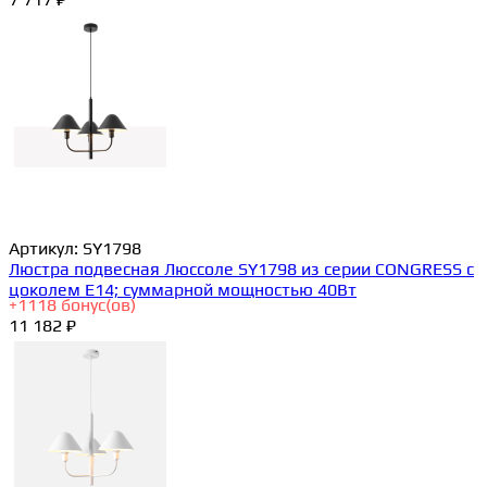
Артикул:
SY1798
Люстра подвесная Люссоле SY1798 из серии CONGRESS с
цоколем E14; суммарной мощностью 40Вт
+
1118
бонус(ов)
11 182 ₽