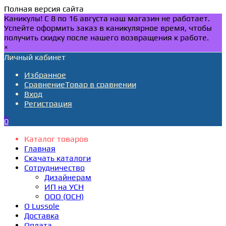
Полная версия сайта
Каникулы! С 8 по 16 августа наш магазин не работает.
Успейте оформить заказ в каникулярное время, чтобы
получить скидку после нашего возвращения к работе.
×
Личный кабинет
Избранное
Сравнение
Товар в сравнении
Вход
Регистрация
0
Каталог товаров
Главная
Скачать каталоги
Сотрудничество
Дизайнерам
ИП на УСН
ООО (ОСН)
О Lussole
Доставка
Оплата