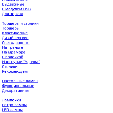
Выдвижные
С модулем USB
Для зеркал
Торшеры и столики
Торшеры
Классические
Дизайнерские
Светодиодные
На треноге
На мраморе
С полочкой
Изогнутые "Удочка"
Столики
Рекомендуем
Настольные лампы
Функциональные
Декоративные
Лампочки
Ретро лампы
LED лампы