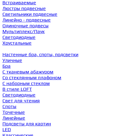
Встраиваемые
Люстры подвесные
Светильники подвесные
Линейно - подвесные
Одиночные подвесы
Мультиплекс/Паук
Светодиодные
Хрустальные
Настенные бра, споты, подсветки
Уличные
Бра
С тканевым абажуром
Со стеклянным плафоном
С наборным стеклом
В стиле LOFT
Светодиодные
Свет для чтения
Споты
Точечные
Линейные
Подсветы для картин
LED
Классические