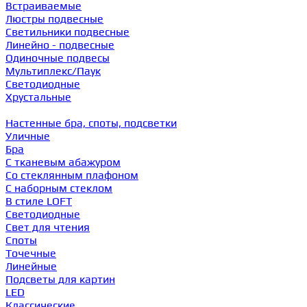
Встраиваемые
Люстры подвесные
Светильники подвесные
Линейно - подвесные
Одиночные подвесы
Мультиплекс/Паук
Светодиодные
Хрустальные
Настенные бра, споты, подсветки
Уличные
Бра
С тканевым абажуром
Со стеклянным плафоном
С наборным стеклом
В стиле LOFT
Светодиодные
Свет для чтения
Споты
Точечные
Линейные
Подсветы для картин
LED
Классические