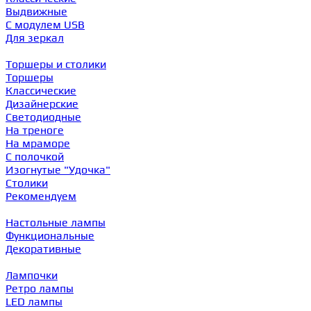
Выдвижные
С модулем USB
Для зеркал
Торшеры и столики
Торшеры
Классические
Дизайнерские
Светодиодные
На треноге
На мраморе
С полочкой
Изогнутые "Удочка"
Столики
Рекомендуем
Настольные лампы
Функциональные
Декоративные
Лампочки
Ретро лампы
LED лампы