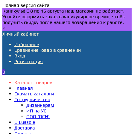
Полная версия сайта
Каникулы! С 8 по 16 августа наш магазин не работает.
Успейте оформить заказ в каникулярное время, чтобы
получить скидку после нашего возвращения к работе.
×
Личный кабинет
Избранное
Сравнение
Товар в сравнении
Вход
Регистрация
0
Каталог товаров
Главная
Скачать каталоги
Сотрудничество
Дизайнерам
ИП на УСН
ООО (ОСН)
О Lussole
Доставка
Оплата