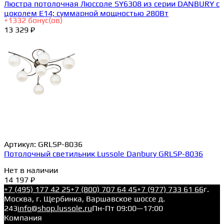
Люстра потолочная Люссоле SY6308 из серии DANBURY с
цоколем E14; суммарной мощностью 280Вт
+
1332
бонус(ов)
13 329 ₽
Артикул:
GRLSP-8036
Потолочный светильник Lussole Danbury GRLSP-8036
Нет в наличии
14 197 ₽
+7 (495) 177 42 25
+7 (800) 707 64 45
+7 (977) 733 61 66
г.
Москва, г. Щербинка, Варшавское шоссе д.
243
info@shop.lussole.ru
Пн-Пт 09:00—17:00
Компания