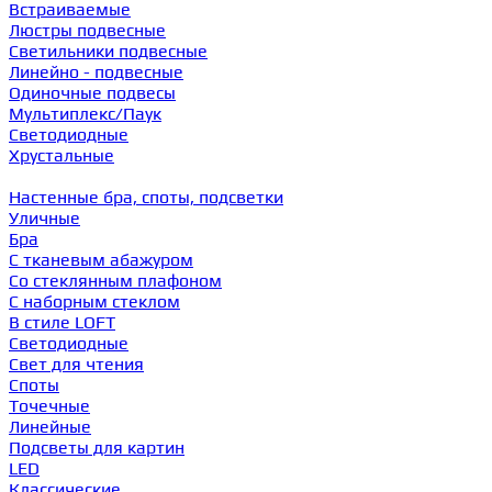
Встраиваемые
Люстры подвесные
Светильники подвесные
Линейно - подвесные
Одиночные подвесы
Мультиплекс/Паук
Светодиодные
Хрустальные
Настенные бра, споты, подсветки
Уличные
Бра
С тканевым абажуром
Со стеклянным плафоном
С наборным стеклом
В стиле LOFT
Светодиодные
Свет для чтения
Споты
Точечные
Линейные
Подсветы для картин
LED
Классические