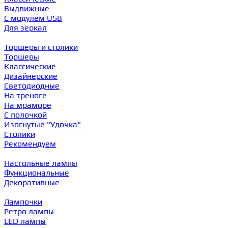
Выдвижные
С модулем USB
Для зеркал
Торшеры и столики
Торшеры
Классические
Дизайнерские
Светодиодные
На треноге
На мраморе
С полочкой
Изогнутые "Удочка"
Столики
Рекомендуем
Настольные лампы
Функциональные
Декоративные
Лампочки
Ретро лампы
LED лампы