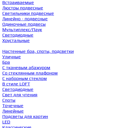
Встраиваемые
Люстры подвесные
Светильники подвесные
Линейно - подвесные
Одиночные подвесы
Мультиплекс/Паук
Светодиодные
Хрустальные
Настенные бра, споты, подсветки
Уличные
Бра
С тканевым абажуром
Со стеклянным плафоном
С наборным стеклом
В стиле LOFT
Светодиодные
Свет для чтения
Споты
Точечные
Линейные
Подсветы для картин
LED
Классические