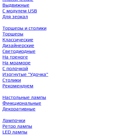
Выдвижные
С модулем USB
Для зеркал
Торшеры и столики
Торшеры
Классические
Дизайнерские
Светодиодные
На треноге
На мраморе
С полочкой
Изогнутые "Удочка"
Столики
Рекомендуем
Настольные лампы
Функциональные
Декоративные
Лампочки
Ретро лампы
LED лампы