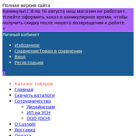
Полная версия сайта
Каникулы! С 8 по 16 августа наш магазин не работает.
Успейте оформить заказ в каникулярное время, чтобы
получить скидку после нашего возвращения к работе.
×
Личный кабинет
Избранное
Сравнение
Товар в сравнении
Вход
Регистрация
0
Каталог товаров
Главная
Скачать каталоги
Сотрудничество
Дизайнерам
ИП на УСН
ООО (ОСН)
О Lussole
Доставка
Оплата