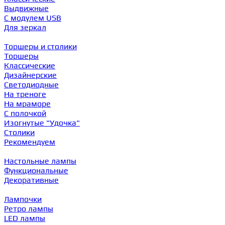
Выдвижные
С модулем USB
Для зеркал
Торшеры и столики
Торшеры
Классические
Дизайнерские
Светодиодные
На треноге
На мраморе
С полочкой
Изогнутые "Удочка"
Столики
Рекомендуем
Настольные лампы
Функциональные
Декоративные
Лампочки
Ретро лампы
LED лампы