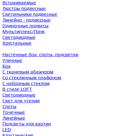
Встраиваемые
Люстры подвесные
Светильники подвесные
Линейно - подвесные
Одиночные подвесы
Мультиплекс/Паук
Светодиодные
Хрустальные
Настенные бра, споты, подсветки
Уличные
Бра
С тканевым абажуром
Со стеклянным плафоном
С наборным стеклом
В стиле LOFT
Светодиодные
Свет для чтения
Споты
Точечные
Линейные
Подсветы для картин
LED
Классические