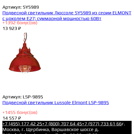
Артикул:
SY5989
Подвесной светильник Люссоле SY5989 из серии ELMONT
с цоколем E27; суммарной мощностью 60Вт
+
1392
бонус(ов)
13 923 ₽
Артикул:
LSP-9895
Подвесной светильник Lussole Elmont LSP-9895
+
1455
бонус(ов)
14 557 ₽
+7 (495) 177 42 25
+7 (800) 707 64 45
+7 (977) 733 61 66
г.
Москва, г. Щербинка, Варшавское шоссе д.