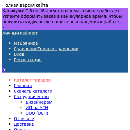
Полная версия сайта
Каникулы! С 8 по 16 августа наш магазин не работает.
Успейте оформить заказ в каникулярное время, чтобы
получить скидку после нашего возвращения к работе.
×
Личный кабинет
Избранное
Сравнение
Товар в сравнении
Вход
Регистрация
0
Каталог товаров
Главная
Скачать каталоги
Сотрудничество
Дизайнерам
ИП на УСН
ООО (ОСН)
О Lussole
Доставка
Оплата