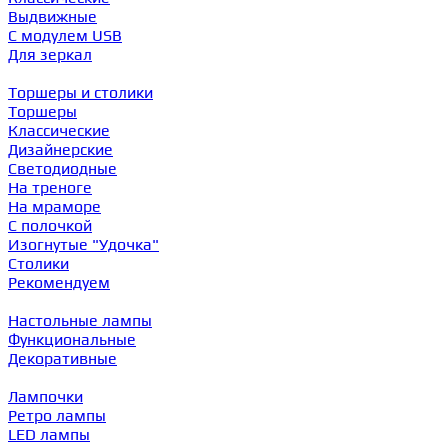
Выдвижные
С модулем USB
Для зеркал
Торшеры и столики
Торшеры
Классические
Дизайнерские
Светодиодные
На треноге
На мраморе
С полочкой
Изогнутые "Удочка"
Столики
Рекомендуем
Настольные лампы
Функциональные
Декоративные
Лампочки
Ретро лампы
LED лампы