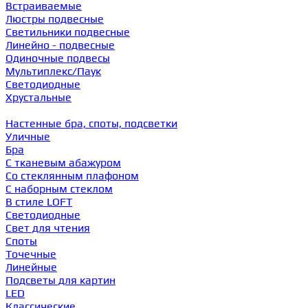
Встраиваемые
Люстры подвесные
Светильники подвесные
Линейно - подвесные
Одиночные подвесы
Мультиплекс/Паук
Светодиодные
Хрустальные
Настенные бра, споты, подсветки
Уличные
Бра
С тканевым абажуром
Со стеклянным плафоном
С наборным стеклом
В стиле LOFT
Светодиодные
Свет для чтения
Споты
Точечные
Линейные
Подсветы для картин
LED
Классические