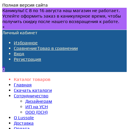
Полная версия сайта
Каникулы! С 8 по 16 августа наш магазин не работает.
Успейте оформить заказ в каникулярное время, чтобы
получить скидку после нашего возвращения к работе.
×
Личный кабинет
Избранное
Сравнение
Товар в сравнении
Вход
Регистрация
0
Каталог товаров
Главная
Скачать каталоги
Сотрудничество
Дизайнерам
ИП на УСН
ООО (ОСН)
О Lussole
Доставка
Оплата