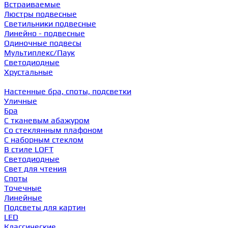
Встраиваемые
Люстры подвесные
Светильники подвесные
Линейно - подвесные
Одиночные подвесы
Мультиплекс/Паук
Светодиодные
Хрустальные
Настенные бра, споты, подсветки
Уличные
Бра
С тканевым абажуром
Со стеклянным плафоном
С наборным стеклом
В стиле LOFT
Светодиодные
Свет для чтения
Споты
Точечные
Линейные
Подсветы для картин
LED
Классические