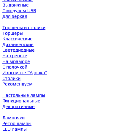
Выдвижные
С модулем USB
Для зеркал
Торшеры и столики
Торшеры
Классические
Дизайнерские
Светодиодные
На треноге
На мраморе
С полочкой
Изогнутые "Удочка"
Столики
Рекомендуем
Настольные лампы
Функциональные
Декоративные
Лампочки
Ретро лампы
LED лампы