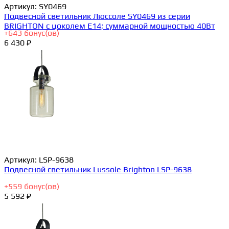
Артикул:
SY0469
Подвесной светильник Люссоле SY0469 из серии
BRIGHTON с цоколем E14; суммарной мощностью 40Вт
+
643
бонус(ов)
6 430 ₽
Артикул:
LSP-9638
Подвесной светильник Lussole Brighton LSP-9638
+
559
бонус(ов)
5 592 ₽