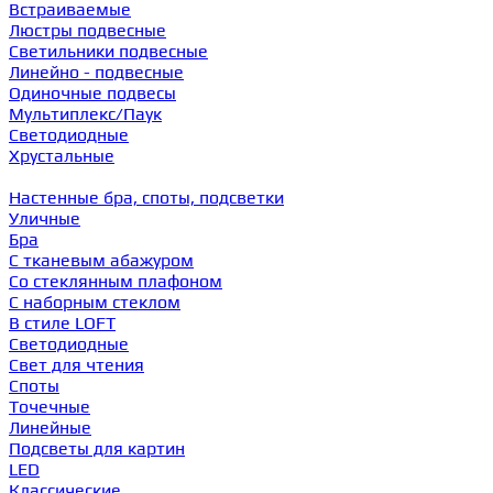
Встраиваемые
Люстры подвесные
Светильники подвесные
Линейно - подвесные
Одиночные подвесы
Мультиплекс/Паук
Светодиодные
Хрустальные
Настенные бра, споты, подсветки
Уличные
Бра
С тканевым абажуром
Со стеклянным плафоном
С наборным стеклом
В стиле LOFT
Светодиодные
Свет для чтения
Споты
Точечные
Линейные
Подсветы для картин
LED
Классические