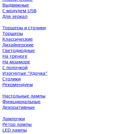
Выдвижные
С модулем USB
Для зеркал
Торшеры и столики
Торшеры
Классические
Дизайнерские
Светодиодные
На треноге
На мраморе
С полочкой
Изогнутые "Удочка"
Столики
Рекомендуем
Настольные лампы
Функциональные
Декоративные
Лампочки
Ретро лампы
LED лампы