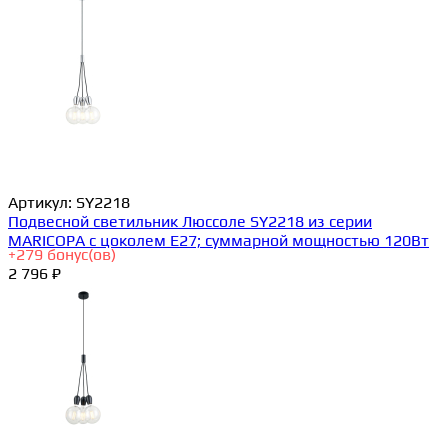
Артикул:
SY2218
Подвесной светильник Люссоле SY2218 из серии
MARICOPA с цоколем E27; суммарной мощностью 120Вт
+
279
бонус(ов)
2 796 ₽