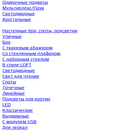
Одиночные подвесы
Мультиплекс/Паук
Светодиодные
Хрустальные
Настенные бра, споты, подсветки
Уличные
Бра
С тканевым абажуром
Со стеклянным плафоном
С наборным стеклом
В стиле LOFT
Светодиодные
Свет для чтения
Споты
Точечные
Линейные
Подсветы для картин
LED
Классические
Выдвижные
С модулем USB
Для зеркал