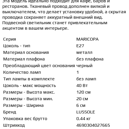
Эта модель идеально подходит для кафе, баров и
ресторанов. Тканевый провод дополнен вилкой и
выключателем, что делает установку удобной, а скрытая
проводка сохраняет аккуратный внешний вид.
Подвесной светильник станет привлекательным
акцентом в вашем интерьере.
Серия
MARICOPA
Цоколь - тип
E27
Материал основания
металл
Материал плафона
без плафона
Преобладающий цвет основания
черный
Количество ламп
1
Тип лампы в комплекте
без ламп
Цоколь - макс мощность
40 Вт
Размеры - Высота макс.
120 см
Размеры - Высота мин.
20 см
Размеры - Ширина
6 см
Бренд
LUSSOLE
Упаковка вес брутто
0.44 кг
Штрихкод
4690304027665