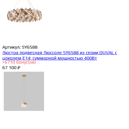
Артикул:
SY6588
Люстра подвесная Люссоле SY6588 из серии DUVAL с
цоколем E14; суммарной мощностью 400Вт
+
6710
бонус(ов)
67 100 ₽