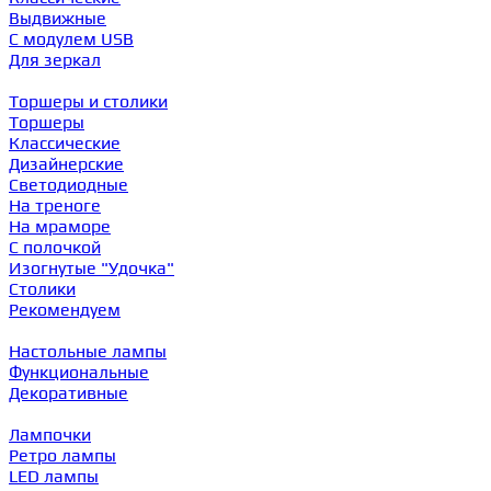
Выдвижные
С модулем USB
Для зеркал
Торшеры и столики
Торшеры
Классические
Дизайнерские
Светодиодные
На треноге
На мраморе
С полочкой
Изогнутые "Удочка"
Столики
Рекомендуем
Настольные лампы
Функциональные
Декоративные
Лампочки
Ретро лампы
LED лампы