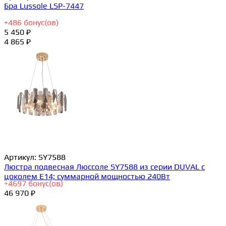
Бра Lussole LSP-7447
+
486
бонус(ов)
5 450 ₽
4 865 ₽
Артикул:
SY7588
Люстра подвесная Люссоле SY7588 из серии DUVAL с
цоколем E14; суммарной мощностью 240Вт
+
4697
бонус(ов)
46 970 ₽