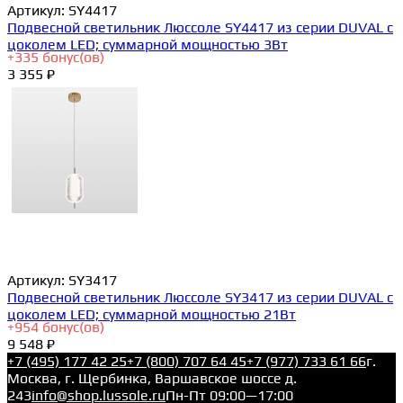
Артикул:
SY4417
Подвесной светильник Люссоле SY4417 из серии DUVAL с
цоколем LED; суммарной мощностью 3Вт
+
335
бонус(ов)
3 355 ₽
Артикул:
SY3417
Подвесной светильник Люссоле SY3417 из серии DUVAL с
цоколем LED; суммарной мощностью 21Вт
+
954
бонус(ов)
9 548 ₽
+7 (495) 177 42 25
+7 (800) 707 64 45
+7 (977) 733 61 66
г.
Москва, г. Щербинка, Варшавское шоссе д.
243
info@shop.lussole.ru
Пн-Пт 09:00—17:00