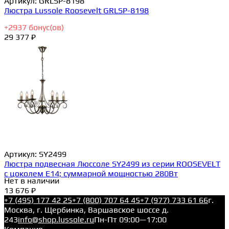
Артикул:
GRLSP-8198
Люстра Lussole Roosevelt GRLSP-8198
+
2937
бонус(ов)
29 377 ₽
Артикул:
SY2499
Люстра подвесная Люссоле SY2499 из серии ROOSEVELT
с цоколем E14; суммарной мощностью 280Вт
Нет в наличии
13 676 ₽
+7 (495) 177 42 25
+7 (800) 707 64 45
+7 (977) 733 61 66
г.
Москва, г. Щербинка, Варшавское шоссе д.
243
info@shop.lussole.ru
Пн-Пт 09:00—17:00