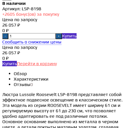
В наличии
Артикул:
LSP-8198
+
2605
бонус(ов) за покупку
Цена по запросу
26 057 ₽
0 ₽
Купить
-
+
Сообщить о снижении цены
Цена по запросу
26 057 ₽
0 ₽
Купить
Перейти в корзину
Обзор
Характеристики
Отзывы
0
Люстра Lussole Roosevelt LSP-8198 представляет собой
эффектное подвесное освещение в классическом стиле.
Эта модель из серии ROOSEVELT имеет ширину 61 см и
регулируемую высоту от 61 до 230 см, что позволяет
удобно адаптировать ее под различные потолки.
Основное основание выполнено из металла в черном
цвете, а детали покрыты матовым золотом, создавая