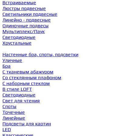
Встраиваемые
Люстры подвесные
Светильники подвесные
Линейно - подвесные
Одиночные подвесы
Мультиплекс/Паук
Светодиодные
Хрустальные
Настенные бра, споты, подсветки
Уличные
Бра
С тканевым абажуром
Со стеклянным плафоном
С наборным стеклом
В стиле LOFT
Светодиодные
Свет для чтения
Споты
Точечные
Линейные
Подсветы для картин
LED
Классические