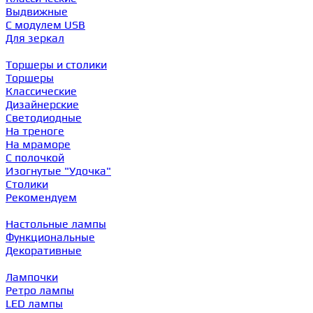
Выдвижные
С модулем USB
Для зеркал
Торшеры и столики
Торшеры
Классические
Дизайнерские
Светодиодные
На треноге
На мраморе
С полочкой
Изогнутые "Удочка"
Столики
Рекомендуем
Настольные лампы
Функциональные
Декоративные
Лампочки
Ретро лампы
LED лампы