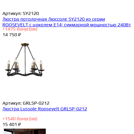
Артикул:
SY2120
Люстра потолочная Люссоле SY2120 из серии
ROOSEVELT с цоколем E14; суммарной мощностью 240Вт
+
1475
бонус(ов)
14 750 ₽
Артикул:
GRLSP-0212
Люстра Lussole Roosevelt GRLSP-0212
+
1540
бонус(ов)
15 401 ₽