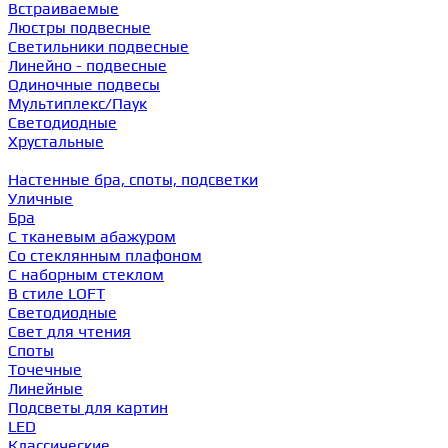
Встраиваемые
Люстры подвесные
Светильники подвесные
Линейно - подвесные
Одиночные подвесы
Мультиплекс/Паук
Светодиодные
Хрустальные
Настенные бра, споты, подсветки
Уличные
Бра
С тканевым абажуром
Со стеклянным плафоном
С наборным стеклом
В стиле LOFT
Светодиодные
Свет для чтения
Споты
Точечные
Линейные
Подсветы для картин
LED
Классические