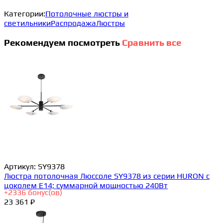
Категории:
Потолочные люстры и
светильники
Распродажа
Люстры
Рекомендуем посмотреть
Сравнить все
Артикул:
SY9378
Люстра потолочная Люссоле SY9378 из серии HURON с
цоколем E14; суммарной мощностью 240Вт
+
2336
бонус(ов)
23 361 ₽