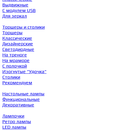
Выдвижные
С модулем USB
Для зеркал
Торшеры и столики
Торшеры
Классические
Дизайнерские
Светодиодные
На треноге
На мраморе
С полочкой
Изогнутые "Удочка"
Столики
Рекомендуем
Настольные лампы
Функциональные
Декоративные
Лампочки
Ретро лампы
LED лампы