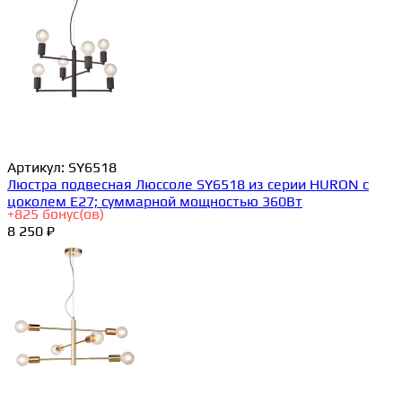
Артикул:
SY6518
Люстра подвесная Люссоле SY6518 из серии HURON с
цоколем E27; суммарной мощностью 360Вт
+
825
бонус(ов)
8 250 ₽