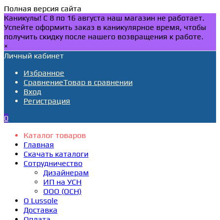
Полная версия сайта
Каникулы! С 8 по 16 августа наш магазин не работает.
Успейте оформить заказ в каникулярное время, чтобы
получить скидку после нашего возвращения к работе.
×
Личный кабинет
Избранное
Сравнение
Товар в сравнении
Вход
Регистрация
0
Каталог товаров
Главная
Скачать каталоги
Сотрудничество
Дизайнерам
ИП на УСН
ООО (ОСН)
О Lussole
Доставка
Оплата