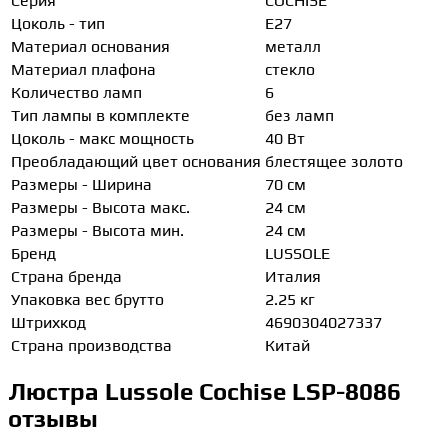
Серия
COCHISE
Цоколь - тип
E27
Материал основания
металл
Материал плафона
стекло
Количество ламп
6
Тип лампы в комплекте
без ламп
Цоколь - макс мощность
40 Вт
Преобладающий цвет основания
блестящее золото
Размеры - Ширина
70 см
Размеры - Высота макс.
24 см
Размеры - Высота мин.
24 см
Бренд
LUSSOLE
Страна бренда
Италия
Упаковка вес брутто
2.25 кг
Штрихкод
4690304027337
Страна производства
Китай
Люстра Lussole Cochise LSP-8086
отзывы