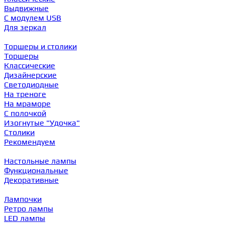
Выдвижные
С модулем USB
Для зеркал
Торшеры и столики
Торшеры
Классические
Дизайнерские
Светодиодные
На треноге
На мраморе
С полочкой
Изогнутые "Удочка"
Столики
Рекомендуем
Настольные лампы
Функциональные
Декоративные
Лампочки
Ретро лампы
LED лампы