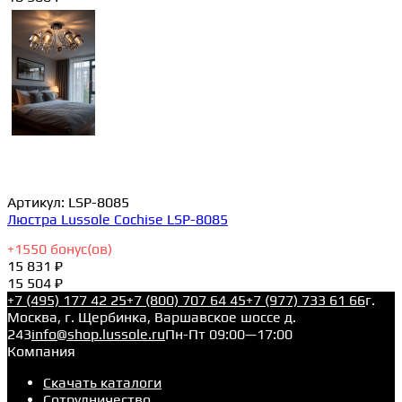
Артикул:
LSP-8085
Люстра Lussole Cochise LSP-8085
+
1550
бонус(ов)
15 831 ₽
15 504 ₽
+7 (495) 177 42 25
+7 (800) 707 64 45
+7 (977) 733 61 66
г.
Москва, г. Щербинка, Варшавское шоссе д.
243
info@shop.lussole.ru
Пн-Пт 09:00—17:00
Компания
Скачать каталоги
Сотрудничество