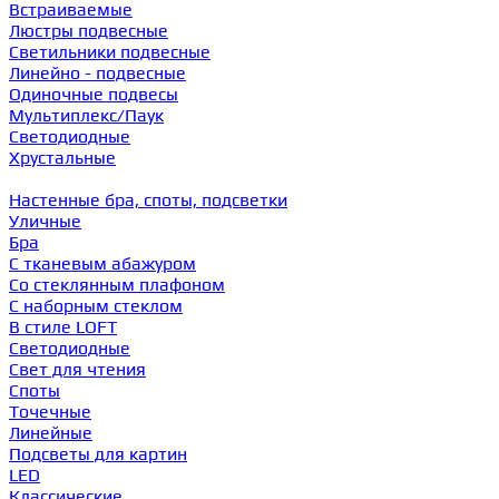
Встраиваемые
Люстры подвесные
Светильники подвесные
Линейно - подвесные
Одиночные подвесы
Мультиплекс/Паук
Светодиодные
Хрустальные
Настенные бра, споты, подсветки
Уличные
Бра
С тканевым абажуром
Со стеклянным плафоном
С наборным стеклом
В стиле LOFT
Светодиодные
Свет для чтения
Споты
Точечные
Линейные
Подсветы для картин
LED
Классические