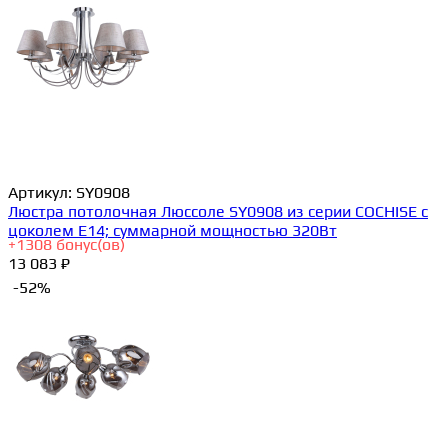
Артикул:
SY0908
Люстра потолочная Люссоле SY0908 из серии COCHISE с
цоколем E14; суммарной мощностью 320Вт
+
1308
бонус(ов)
13 083 ₽
-52%