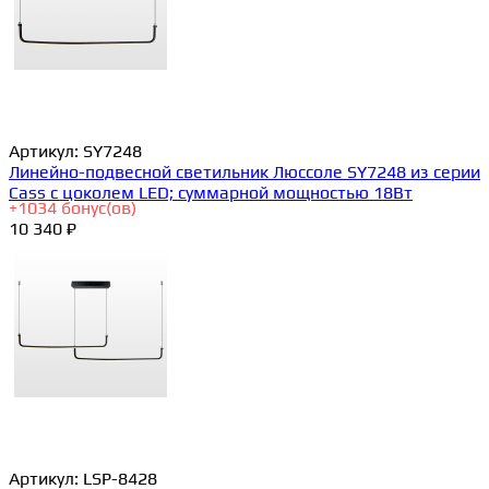
Артикул:
SY7248
Линейно-подвесной светильник Люссоле SY7248 из серии
Cass с цоколем LED; суммарной мощностью 18Вт
+
1034
бонус(ов)
10 340 ₽
Артикул:
LSP-8428