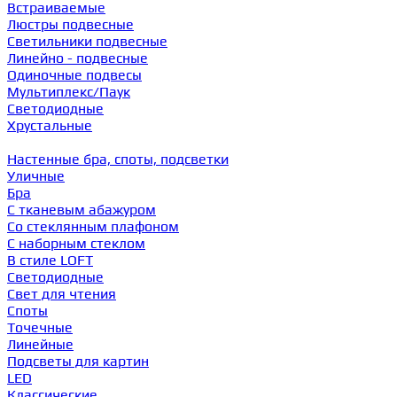
Встраиваемые
Люстры подвесные
Светильники подвесные
Линейно - подвесные
Одиночные подвесы
Мультиплекс/Паук
Светодиодные
Хрустальные
Настенные бра, споты, подсветки
Уличные
Бра
С тканевым абажуром
Со стеклянным плафоном
С наборным стеклом
В стиле LOFT
Светодиодные
Свет для чтения
Споты
Точечные
Линейные
Подсветы для картин
LED
Классические