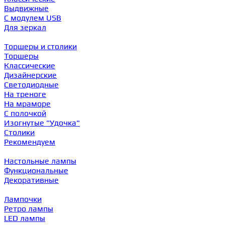
Выдвижные
С модулем USB
Для зеркал
Торшеры и столики
Торшеры
Классические
Дизайнерские
Светодиодные
На треноге
На мраморе
С полочкой
Изогнутые "Удочка"
Столики
Рекомендуем
Настольные лампы
Функциональные
Декоративные
Лампочки
Ретро лампы
LED лампы