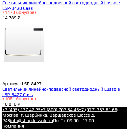
Светильник линейно-подвесной светодиодный Lussole
LSP-8428 Cass
+
1478
бонус(ов)
14 789 ₽
Артикул:
LSP-8427
Светильник линейно-подвесной светодиодный Lussole
LSP-8427 Cass
+
1081
бонус(ов)
10 810 ₽
+7 (495) 177 42 25
+7 (800) 707 64 45
+7 (977) 733 61 66
г.
Москва, г. Щербинка, Варшавское шоссе д.
243
info@shop.lussole.ru
Пн-Пт 09:00—17:00
Компания