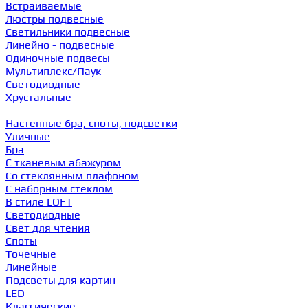
Встраиваемые
Люстры подвесные
Светильники подвесные
Линейно - подвесные
Одиночные подвесы
Мультиплекс/Паук
Светодиодные
Хрустальные
Настенные бра, споты, подсветки
Уличные
Бра
С тканевым абажуром
Со стеклянным плафоном
С наборным стеклом
В стиле LOFT
Светодиодные
Свет для чтения
Споты
Точечные
Линейные
Подсветы для картин
LED
Классические