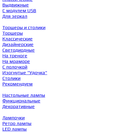
Выдвижные
С модулем USB
Для зеркал
Торшеры и столики
Торшеры
Классические
Дизайнерские
Светодиодные
На треноге
На мраморе
С полочкой
Изогнутые "Удочка"
Столики
Рекомендуем
Настольные лампы
Функциональные
Декоративные
Лампочки
Ретро лампы
LED лампы