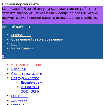
Полная версия сайта
Каникулы! С 8 по 16 августа наш магазин не работает.
Успейте оформить заказ в каникулярное время, чтобы
получить скидку после нашего возвращения к работе.
×
Личный кабинет
Избранное
Сравнение
Товар в сравнении
Вход
Регистрация
0
Каталог товаров
Главная
Скачать каталоги
Сотрудничество
Дизайнерам
ИП на УСН
ООО (ОСН)
О Lussole
Доставка
Оплата