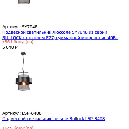
Артикул:
SY7048
Подвесной светильник Люссоле SY7048 из серии
BULLOCK с цоколем E27; суммарной мощностью 40Вт
+
561
бонус(ов)
5 610 ₽
Артикул:
LSP-8408
Подвесной светильник Lussole Bullock LSP-8408
+
645
бонус(ов)