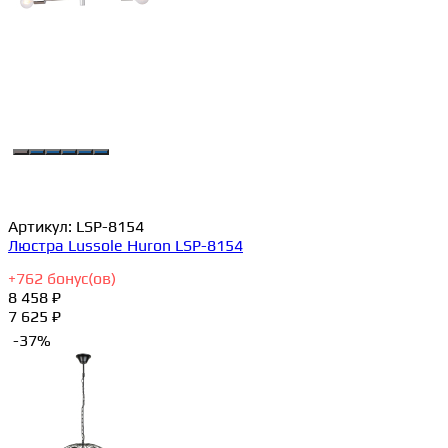
Артикул:
LSP-8154
Люстра Lussole Huron LSP-8154
+
762
бонус(ов)
8 458 ₽
7 625 ₽
-37%