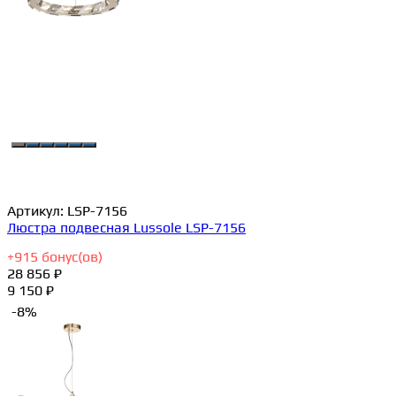
Артикул:
LSP-7156
Люстра подвесная Lussole LSP-7156
+
915
бонус(ов)
28 856 ₽
9 150 ₽
-8%