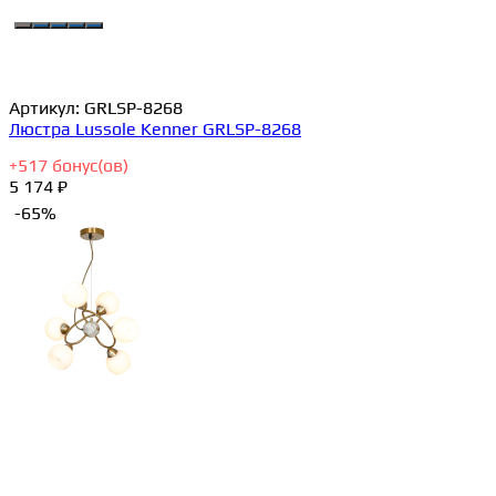
Артикул:
GRLSP-8268
Люстра Lussole Kenner GRLSP-8268
+
517
бонус(ов)
5 174 ₽
-65%