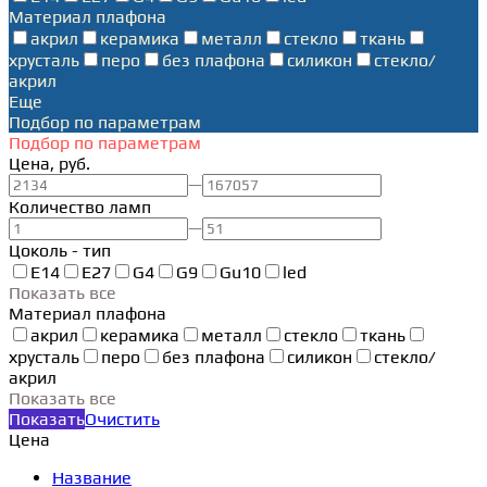
Материал плафона
акрил
керамика
металл
стекло
ткань
хрусталь
перо
без плафона
силикон
стекло/
акрил
Еще
Подбор по параметрам
Подбор по параметрам
Цена, руб.
—
Количество ламп
—
Цоколь - тип
E14
E27
G4
G9
Gu10
led
Показать все
Материал плафона
акрил
керамика
металл
стекло
ткань
хрусталь
перо
без плафона
силикон
стекло/
акрил
Показать все
Показать
Очистить
Цена
Название