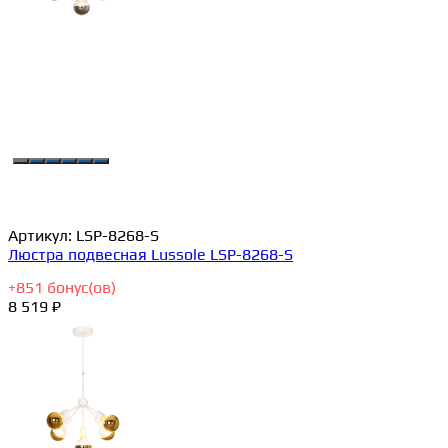
Артикул:
LSP-8268-S
Люстра подвесная Lussole LSP-8268-S
+
851
бонус(ов)
8 519 ₽