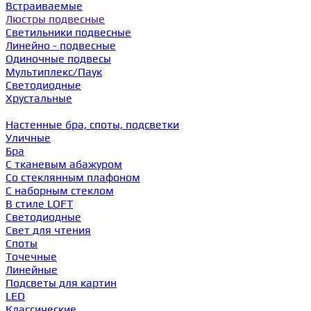
Встраиваемые
Люстры подвесные
Светильники подвесные
Линейно - подвесные
Одиночные подвесы
Мультиплекс/Паук
Светодиодные
Хрустальные
Настенные бра, споты, подсветки
Уличные
Бра
С тканевым абажуром
Со стеклянным плафоном
С наборным стеклом
В стиле LOFT
Светодиодные
Свет для чтения
Споты
Точечные
Линейные
Подсветы для картин
LED
Классические