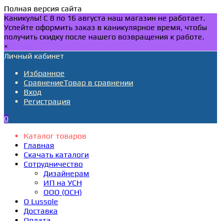
Полная версия сайта
Каникулы! С 8 по 16 августа наш магазин не работает.
Успейте оформить заказ в каникулярное время, чтобы
получить скидку после нашего возвращения к работе.
×
Личный кабинет
Избранное
Сравнение
Товар в сравнении
Вход
Регистрация
0
Каталог товаров
Главная
Скачать каталоги
Сотрудничество
Дизайнерам
ИП на УСН
ООО (ОСН)
О Lussole
Доставка
Оплата