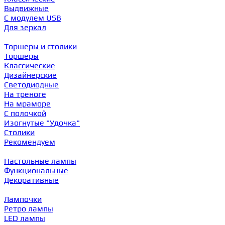
Выдвижные
С модулем USB
Для зеркал
Торшеры и столики
Торшеры
Классические
Дизайнерские
Светодиодные
На треноге
На мраморе
С полочкой
Изогнутые "Удочка"
Столики
Рекомендуем
Настольные лампы
Функциональные
Декоративные
Лампочки
Ретро лампы
LED лампы