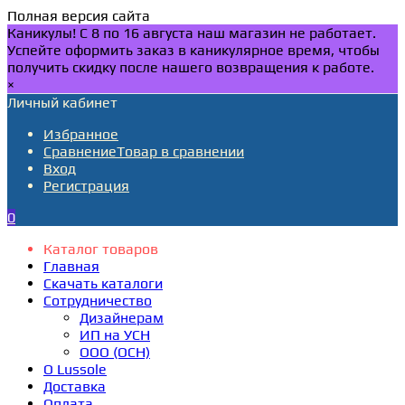
Полная версия сайта
Каникулы! С 8 по 16 августа наш магазин не работает.
Успейте оформить заказ в каникулярное время, чтобы
получить скидку после нашего возвращения к работе.
×
Личный кабинет
Избранное
Сравнение
Товар в сравнении
Вход
Регистрация
0
Каталог товаров
Главная
Скачать каталоги
Сотрудничество
Дизайнерам
ИП на УСН
ООО (ОСН)
О Lussole
Доставка
Оплата