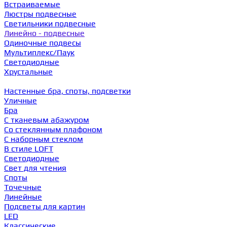
Встраиваемые
Люстры подвесные
Светильники подвесные
Линейно - подвесные
Одиночные подвесы
Мультиплекс/Паук
Светодиодные
Хрустальные
Настенные бра, споты, подсветки
Уличные
Бра
С тканевым абажуром
Со стеклянным плафоном
С наборным стеклом
В стиле LOFT
Светодиодные
Свет для чтения
Споты
Точечные
Линейные
Подсветы для картин
LED
Классические