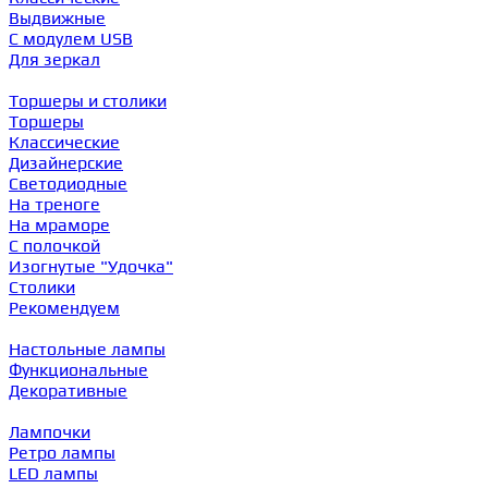
Выдвижные
С модулем USB
Для зеркал
Торшеры и столики
Торшеры
Классические
Дизайнерские
Светодиодные
На треноге
На мраморе
С полочкой
Изогнутые "Удочка"
Столики
Рекомендуем
Настольные лампы
Функциональные
Декоративные
Лампочки
Ретро лампы
LED лампы