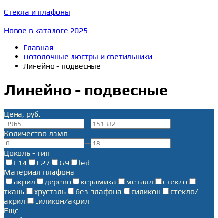
Стекла и плафоны
Новое в каталоге 2025
Главная
Потолочные люстры и светильники
Линейно - подвесные
Линейно - подвесные
Цена, руб.
—
Количество ламп
—
Цоколь - тип
E14
E27
G9
led
Материал плафона
акрил
дерево
керамика
металл
стекло
ткань
хрусталь
без плафона
силикон
стекло/
акрил
силикон/акрил
Еще