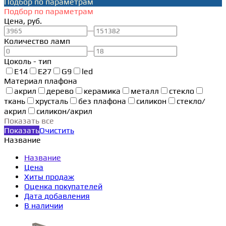
Подбор по параметрам
Подбор по параметрам
Цена, руб.
—
Количество ламп
—
Цоколь - тип
E14
E27
G9
led
Материал плафона
акрил
дерево
керамика
металл
стекло
ткань
хрусталь
без плафона
силикон
стекло/
акрил
силикон/акрил
Показать все
Показать
Очистить
Название
Название
Цена
Хиты продаж
Оценка покупателей
Дата добавления
В наличии