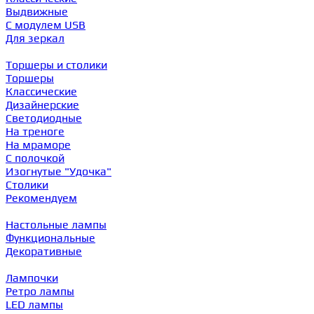
Выдвижные
С модулем USB
Для зеркал
Торшеры и столики
Торшеры
Классические
Дизайнерские
Светодиодные
На треноге
На мраморе
С полочкой
Изогнутые "Удочка"
Столики
Рекомендуем
Настольные лампы
Функциональные
Декоративные
Лампочки
Ретро лампы
LED лампы