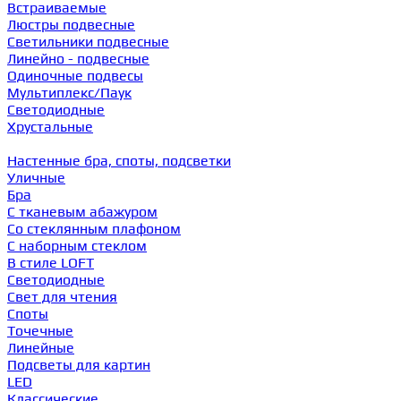
Встраиваемые
Люстры подвесные
Светильники подвесные
Линейно - подвесные
Одиночные подвесы
Мультиплекс/Паук
Светодиодные
Хрустальные
Настенные бра, споты, подсветки
Уличные
Бра
С тканевым абажуром
Со стеклянным плафоном
С наборным стеклом
В стиле LOFT
Светодиодные
Свет для чтения
Споты
Точечные
Линейные
Подсветы для картин
LED
Классические